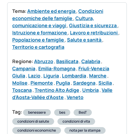
Tema:
Ambiente ed energia
,
Condizioni
economiche delle famiglie
,
Cultura,
comunicazione e viaggi
,
Giustizia e sicurezza
,
Istruzione e formazione
,
Lavoro e retribuzioni
,
Popolazione e famiglie
,
Salute e sanità
,
Territorio e cartografia
Regione:
Abruzzo
,
Basilicata
,
Calabria
,
Campania
,
Emilia-Romagna
,
Friuli-Venezia
Giulia
,
Lazio
,
Liguria
,
Lombardia
,
Marche
,
Molise
,
Piemonte
,
Puglia
,
Sardegna
,
Sicilia
,
Toscana
,
Trentino Alto Adige
,
Umbria
,
Valle
d'Aosta-Vallée d'Aoste
,
Veneto
Tag:
benessere
bes
BesT
condizioni di salute
condizioni di vita
condizioni economiche
nota per la stampa