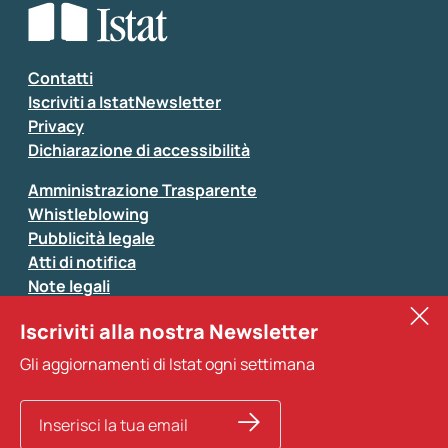
Seleziona la tipologia della segnalazione
Inserisci il tuo commento
*
Contatti
Iscriviti a IstatNewsletter
Privacy
Dichiarazione di accessibilità
Amministrazione Trasparente
Whistleblowing
Pubblicità legale
Atti di notifica
Note legali
Sistan
Iscriviti alla nostra Newsletter
Eurostat
*
Tutti i campi sono obbligatori
Gli aggiornamenti di Istat ogni settimana
Altri servizi
Si prega di non fornire dati di natura personale (ad
esempio dati di contatto). Per ogni altra comunicazione
e per richiedere dati, pubblicazioni, file di microdati,