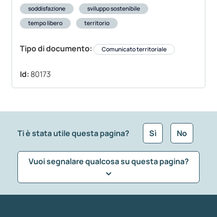
soddisfazione
sviluppo sostenibile
tempo libero
territorio
Tipo di documento:
Comunicato territoriale
Id:
80173
Ti è stata utile questa pagina?
Sì
No
Vuoi segnalare qualcosa su questa pagina?
Che tipo di commento vuoi lasciare?
*