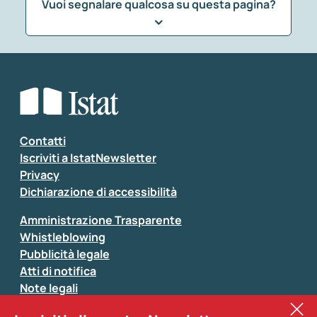
Vuoi segnalare qualcosa su questa pagina?
Che tipo di commento vuoi lasciare?
*
Seleziona la tipologia della segnalazione
Inserisci il tuo commento
*
Contatti
Iscriviti a IstatNewsletter
Privacy
Dichiarazione di accessibilità
Amministrazione Trasparente
Whistleblowing
Pubblicità legale
Atti di notifica
Note legali
Sistan