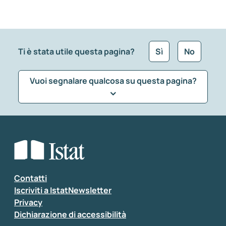
Ti è stata utile questa pagina?
Sì
No
Vuoi segnalare qualcosa su questa pagina?
Che tipo di commento vuoi lasciare?
*
Seleziona la tipologia della segnalazione
Inserisci il tuo commento
*
Contatti
Iscriviti a IstatNewsletter
Privacy
Dichiarazione di accessibilità