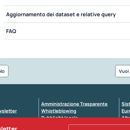
Aggiornamento dei dataset e relative query
FAQ
No
Vuoi
Seleziona la tipologia della segnalazione
Amministrazione Trasparente
Sis
ewsletter
Whistleblowing
Eur
Pubblicità legale
Altr
ccessibilità
Atti di notifica
sletter