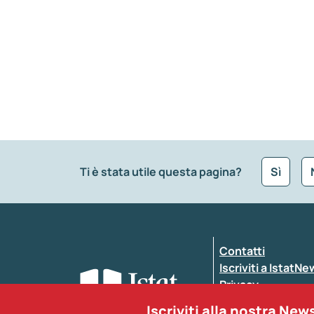
Ti è stata utile questa pagina?
Sì
Che tipo di commento vuoi lasciare?
*
Contatti
Inserisci il tuo commento
*
Iscriviti a IstatN
Privacy
Dichiarazione di a
Iscriviti alla nostra New