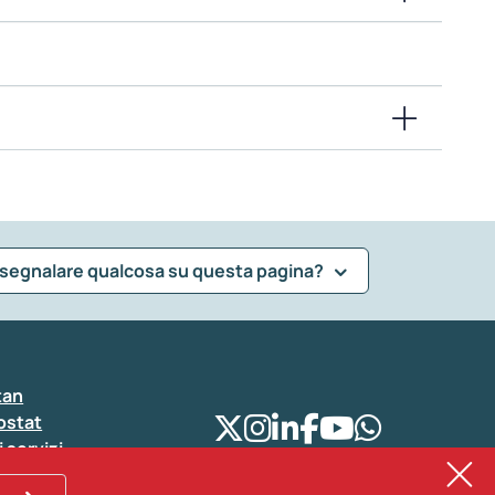
 segnalare qualcosa su questa pagina?
tan
ostat
i servizi