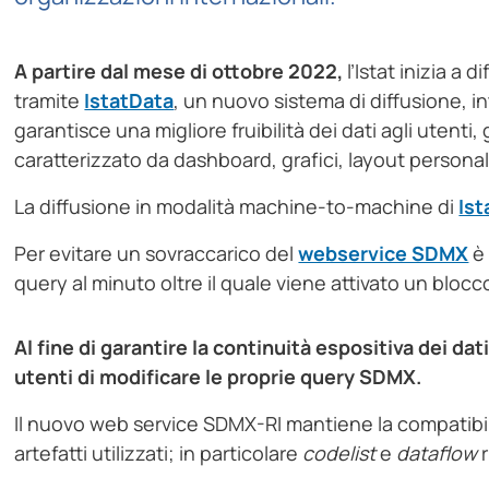
A partire dal mese di ottobre 2022,
l’Istat inizia a 
tramite
IstatData
, un nuovo sistema di diffusione, 
garantisce una migliore fruibilità dei dati agli utent
caratterizzato da dashboard, grafici, layout personaliz
La diffusione in modalità machine-to-machine di
Ist
Per evitare un sovraccarico del
webservice SDMX
è 
query al minuto oltre il quale viene attivato un blocc
Al fine di garantire la continuità espositiva dei dat
utenti di modificare le proprie query SDMX.
Il nuovo web service SDMX-RI mantiene la compatibil
artefatti utilizzati; in particolare
codelist
e
dataflow
r