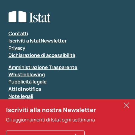
Che tipo di commento vuoi lasciare?
*
Seleziona la tipologia della segnalazione
Inserisci il tuo commento
*
Contatti
Iscriviti a IstatNewsletter
Privacy
Dichiarazione di accessibilità
Amministrazione Trasparente
Whistleblowing
Pubblicità legale
Atti di notifica
Note legali
Sistan
Iscriviti alla nostra Newsletter
Eurostat
*
Tutti i campi sono obbligatori
Gli aggiornamenti di Istat ogni settimana
Altri servizi
Si prega di non fornire dati di natura personale (ad
esempio dati di contatto). Per ogni altra comunicazione