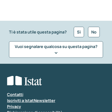
Ti è stata utile questa pagina?
Sì
No
Vuoi segnalare qualcosa su questa pagina?
Che tipo di commento vuoi lasciare?
*
Seleziona la tipologia della segnalazione
Inserisci il tuo commento
*
Contatti
Iscriviti a IstatNewsletter
Privacy