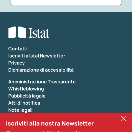
Che tipo di commento vuoi lasciare?
*
Seleziona la tipologia della segnalazione
Inserisci il tuo commento
*
Contatti
Iscriviti a IstatNewsletter
Privacy
Dichiarazione di accessibilità
Amministrazione Trasparente
Whistleblowing
Pubblicità legale
Atti di notifica
Note legali
Sistan
Iscriviti alla nostra Newsletter
Eurostat
*
Tutti i campi sono obbligatori