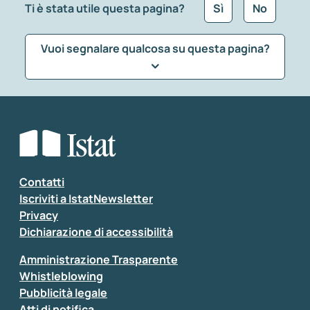
Ti è stata utile questa pagina?
Sì
No
Vuoi segnalare qualcosa su questa pagina?
Che tipo di commento vuoi lasciare?
*
Seleziona la tipologia della segnalazione
Inserisci il tuo commento
*
Contatti
Iscriviti a IstatNewsletter
Privacy
Dichiarazione di accessibilità
Amministrazione Trasparente
Whistleblowing
Pubblicità legale
Atti di notifica