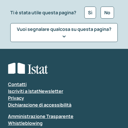
Ti è stata utile questa pagina?
Sì
No
Vuoi segnalare qualcosa su questa pagina?
Che tipo di commento vuoi lasciare?
*
Seleziona la tipologia della segnalazione
Inserisci il tuo commento
*
Contatti
Iscriviti a IstatNewsletter
Privacy
Dichiarazione di accessibilità
Amministrazione Trasparente
Whistleblowing