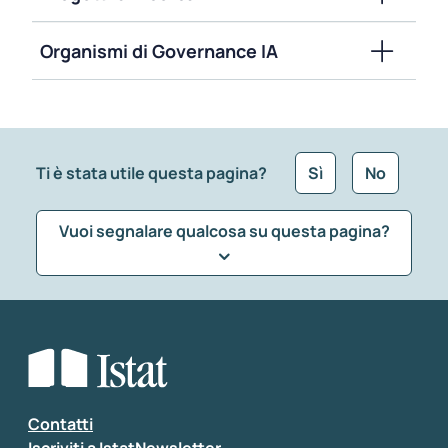
Organismi di Governance IA
Ti è stata utile questa pagina?
Sì
No
Vuoi segnalare qualcosa su questa pagina?
Che tipo di commento vuoi lasciare?
*
Seleziona la tipologia della segnalazione
Inserisci il tuo commento
*
Contatti
Iscriviti a IstatNewsletter