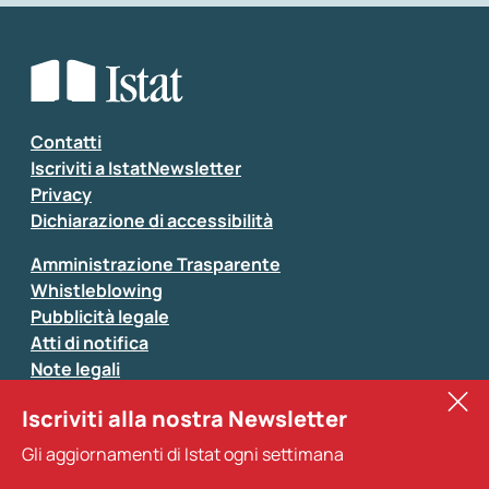
Che tipo di commento vuoi lasciare?
*
Seleziona la tipologia della segnalazione
Inserisci il tuo commento
*
Contatti
Iscriviti a IstatNewsletter
Privacy
Dichiarazione di accessibilità
Amministrazione Trasparente
Whistleblowing
Pubblicità legale
Atti di notifica
Note legali
Sistan
Iscriviti alla nostra Newsletter
Eurostat
*
Tutti i campi sono obbligatori
Gli aggiornamenti di Istat ogni settimana
Altri servizi
Si prega di non fornire dati di natura personale (ad