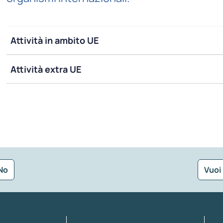
Attività in ambito UE
Attività extra UE
No
Vuoi
Seleziona la tipologia della segnalazione