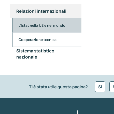
Relazioni internazionali
L’Istat nella UE e nel mondo
Cooperazione tecnica
Sistema statistico
nazionale
Ti è stata utile questa pagina?
Sì
Che tipo di commento vuoi lasciare?
*