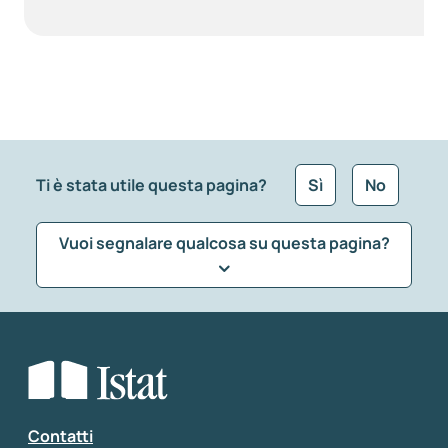
Ti è stata utile questa pagina?
Sì
No
Vuoi segnalare qualcosa su questa pagina?
Che tipo di commento vuoi lasciare?
*
Seleziona la tipologia della segnalazione
Inserisci il tuo commento
*
Contatti