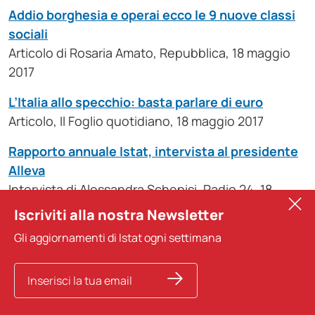
Addio borghesia e operai ecco le 9 nuove classi
sociali
Articolo di Rosaria Amato, Repubblica, 18 maggio
2017
L’Italia allo specchio: basta parlare di euro
Articolo, Il Foglio quotidiano, 18 maggio 2017
Rapporto annuale Istat, intervista al presidente
Alleva
Intervista di Alessandra Schepisi, Radio 24, 18
maggio 2017
Iscriviti alla nostra Newsletter
Gli aggiornamenti di Istat ogni settimana
13 dati dal rapporto dell’Istat sull’Italia
Articolo, Ilpost.it, 18 maggio 2017
La produttività cresce dove c’è la tecnologia
Articolo di D. Colombo, Il Sole 24 ore, 18 maggio