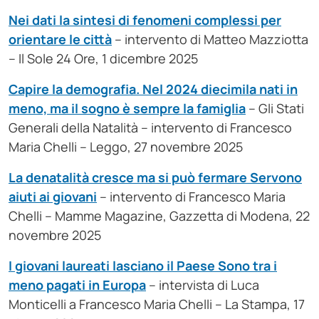
Nei dati la sintesi di fenomeni complessi per
orientare le città
– intervento di Matteo Mazziotta
– Il Sole 24 Ore, 1 dicembre 2025
Capire la demografia. Nel 2024 diecimila nati in
meno, ma il sogno è sempre la famiglia
– Gli Stati
Generali della Natalità – intervento di Francesco
Maria Chelli – Leggo, 27 novembre 2025
La denatalità cresce ma si può fermare Servono
aiuti ai giovani
– intervento di Francesco Maria
Chelli – Mamme Magazine, Gazzetta di Modena, 22
novembre 2025
I giovani laureati lasciano il Paese Sono tra i
meno pagati in Europa
– intervista di Luca
Monticelli a Francesco Maria Chelli – La Stampa, 17