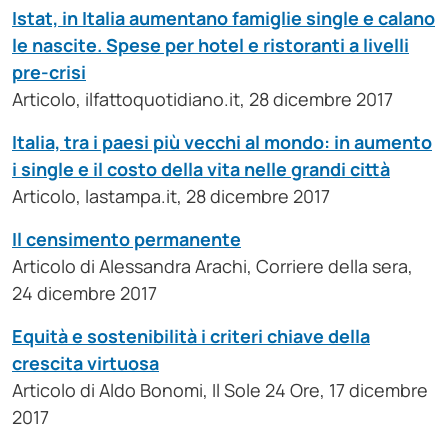
Istat, in Italia aumentano famiglie single e calano
le nascite. Spese per hotel e ristoranti a livelli
pre-crisi
Articolo, ilfattoquotidiano.it, 28 dicembre 2017
Italia, tra i paesi più vecchi al mondo: in aumento
i single e il costo della vita nelle grandi città
Articolo, lastampa.it, 28 dicembre 2017
Il censimento permanente
Articolo di Alessandra Arachi, Corriere della sera,
24 dicembre 2017
Equità e sostenibilità i criteri chiave della
crescita virtuosa
Articolo di Aldo Bonomi, Il Sole 24 Ore, 17 dicembre
2017