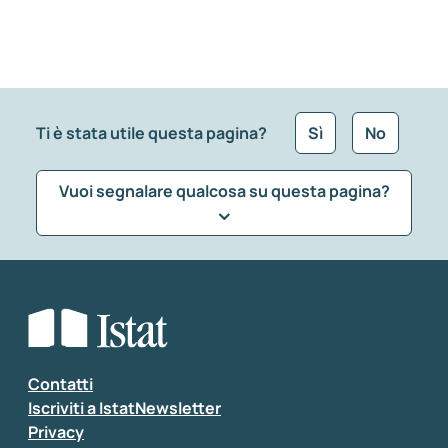
Ti è stata utile questa pagina?
Sì
No
Vuoi segnalare qualcosa su questa pagina?
Che tipo di commento vuoi lasciare?
*
Seleziona la tipologia della segnalazione
Inserisci il tuo commento
*
Contatti
Iscriviti a IstatNewsletter
Privacy