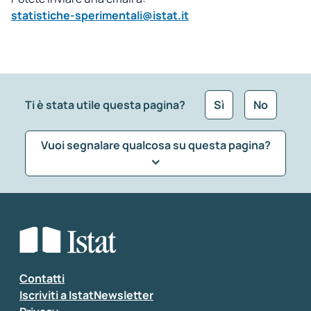
statistiche-sperimentali@istat.it
Ti è stata utile questa pagina?
Sì
No
Vuoi segnalare qualcosa su questa pagina?
Che tipo di commento vuoi lasciare?
*
Seleziona la tipologia della segnalazione
Inserisci il tuo commento
*
Contatti
Iscriviti a IstatNewsletter