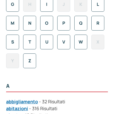
G
H
I
J
K
L
M
N
O
P
Q
R
S
T
U
V
W
X
Y
Z
A
abbigliamento
- 32 Risultati
abitazioni
- 316 Risultati