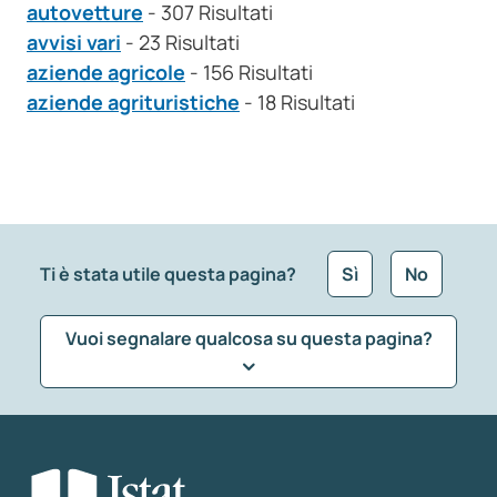
autovetture
- 307 Risultati
avvisi vari
- 23 Risultati
aziende agricole
- 156 Risultati
aziende agrituristiche
- 18 Risultati
Ti è stata utile questa pagina?
Sì
No
Vuoi segnalare qualcosa su questa pagina?
Che tipo di commento vuoi lasciare?
*
Seleziona la tipologia della segnalazione