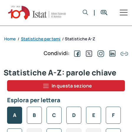
Home
Statistiche per temi
Statistiche A-Z
/
/
Condividi:
Statistiche A-Z: parole chiave
In questa sezione
Esplora per lettera
A
B
C
D
E
F