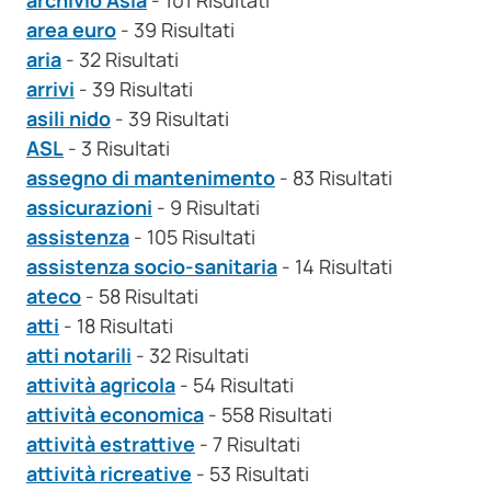
archivio Asia
- 101 Risultati
area euro
- 39 Risultati
aria
- 32 Risultati
arrivi
- 39 Risultati
asili nido
- 39 Risultati
ASL
- 3 Risultati
assegno di mantenimento
- 83 Risultati
assicurazioni
- 9 Risultati
assistenza
- 105 Risultati
assistenza socio-sanitaria
- 14 Risultati
ateco
- 58 Risultati
atti
- 18 Risultati
atti notarili
- 32 Risultati
attività agricola
- 54 Risultati
attività economica
- 558 Risultati
attività estrattive
- 7 Risultati
attività ricreative
- 53 Risultati