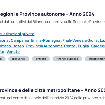
e Regioni e Province autonome – Anno 2024
i dei dati definitivi dei Bilanci consuntivi delle Regioni e Prov
 istituzioni private
abria
,
Campania
,
Emilia-Romagna
,
Friuli-Venezia Giulia
,
La
olzano-Bozen
,
Provincia Autonoma Trento
,
Puglia
,
Sardeg
ste
,
Veneto
io
disavanzo
entrate
finanza pubblica
indebitame
 province e delle città metropolitane – Anno 20
ficati del conto di bilancio dell’esercizio 2024 delle province e 