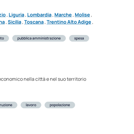
zio
,
Liguria
,
Lombardia
,
Marche
,
Molise
,
na
,
Sicilia
,
Toscana
,
Trentino Alto Adige
,
nto
pubblica amministrazione
spesa
economico nella città e nel suo territorio
truzione
lavoro
popolazione