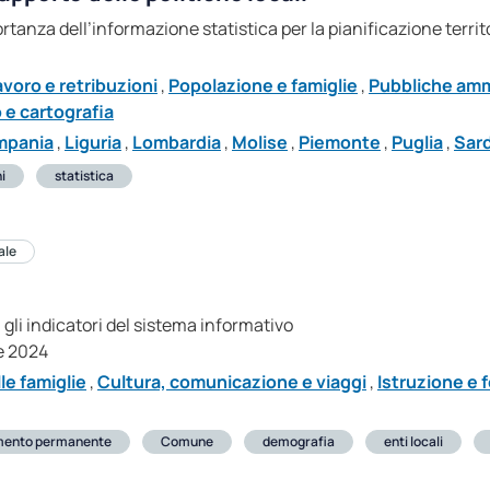
ortanza dell’informazione statistica per la pianificazione terri
avoro e retribuzioni
,
Popolazione e famiglie
,
Pubbliche ammi
o e cartografia
mpania
,
Liguria
,
Lombardia
,
Molise
,
Piemonte
,
Puglia
,
Sar
i
statistica
ale
 gli indicatori del sistema informativo
e 2024
e famiglie
,
Cultura, comunicazione e viaggi
,
Istruzione e
mento permanente
Comune
demografia
enti locali