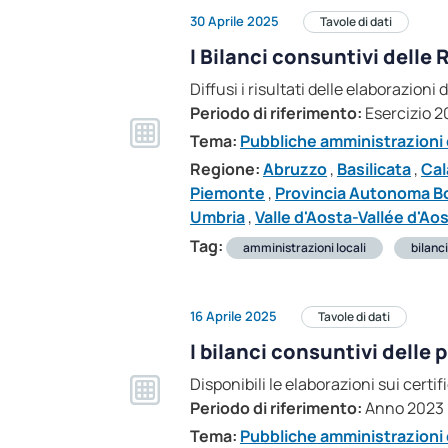
30 Aprile 2025
Tavole di dati
I Bilanci consuntivi delle
Diffusi i risultati delle elaborazion
Periodo di riferimento:
Esercizio 2
Tema:
Pubbliche amministrazioni e
Regione:
Abruzzo
,
Basilicata
,
Cal
Piemonte
,
Provincia Autonoma B
Umbria
,
Valle d'Aosta-Vallée d'Ao
Tag:
amministrazioni locali
bilanc
16 Aprile 2025
Tavole di dati
I bilanci consuntivi delle
Disponibili le elaborazioni sui certif
Periodo di riferimento:
Anno 2023
Tema:
Pubbliche amministrazioni e