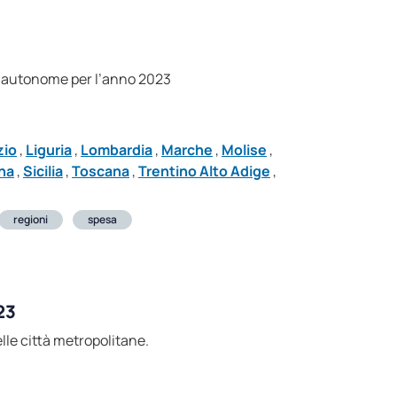
ince autonome per l’anno 2023
zio
,
Liguria
,
Lombardia
,
Marche
,
Molise
,
na
,
Sicilia
,
Toscana
,
Trentino Alto Adige
,
regioni
spesa
23
elle città metropolitane.