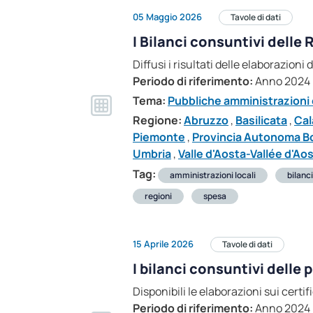
05 Maggio 2026
Tavole di dati
I Bilanci consuntivi dell
Diffusi i risultati delle elaborazion
Periodo di riferimento:
Anno 2024
Tema:
Pubbliche amministrazioni e
Regione:
Abruzzo
,
Basilicata
,
Cal
Piemonte
,
Provincia Autonoma B
Umbria
,
Valle d'Aosta-Vallée d'Ao
Tag:
amministrazioni locali
bilanc
regioni
spesa
15 Aprile 2026
Tavole di dati
I bilanci consuntivi delle
Disponibili le elaborazioni sui certi
Periodo di riferimento:
Anno 2024