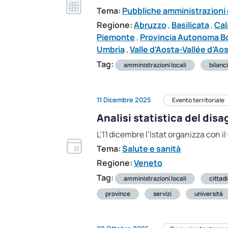
Tema:
Pubbliche amministrazioni e
Regione:
Abruzzo
,
Basilicata
,
Cal
Piemonte
,
Provincia Autonoma B
Umbria
,
Valle d'Aosta-Vallée d'Ao
Tag:
amministrazioni locali
bilanc
11 Dicembre 2025
Evento territoriale
Analisi statistica del dis
L’11 dicembre l’Istat organizza con 
Tema:
Salute e sanità
Regione:
Veneto
Tag:
amministrazioni locali
cittadi
province
servizi
università