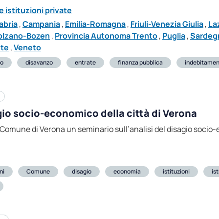
 istituzioni private
abria
,
Campania
,
Emilia-Romagna
,
Friuli-Venezia Giulia
,
La
olzano-Bozen
,
Provincia Autonoma Trento
,
Puglia
,
Sardeg
ste
,
Veneto
io
disavanzo
entrate
finanza pubblica
indebitame
agio socio-economico della città di Verona
il Comune di Verona un seminario sull’analisi del disagio socio‑
ni
Comune
disagio
economia
istituzioni
is