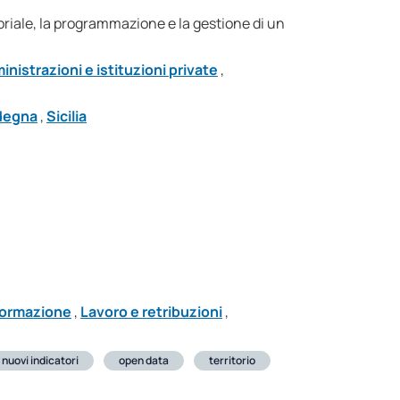
toriale, la programmazione e la gestione di un
nistrazioni e istituzioni private
,
degna
,
Sicilia
 formazione
,
Lavoro e retribuzioni
,
nuovi indicatori
open data
territorio