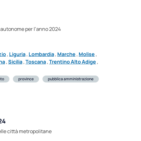
ince autonome per l’anno 2024
zio
,
Liguria
,
Lombardia
,
Marche
,
Molise
,
na
,
Sicilia
,
Toscana
,
Trentino Alto Adige
,
nto
province
pubblica amministrazione
24
delle città metropolitane