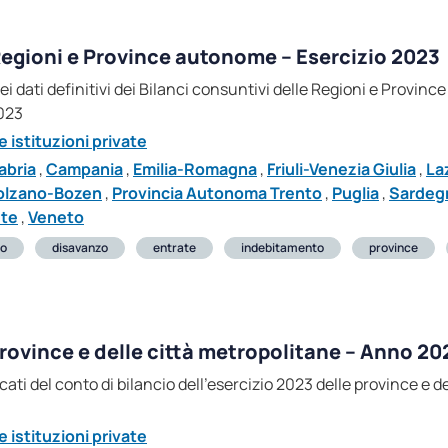
 Regioni e Province autonome – Esercizio 2023
i dei dati definitivi dei Bilanci consuntivi delle Regioni e Prov
023
 istituzioni private
abria
,
Campania
,
Emilia-Romagna
,
Friuli-Venezia Giulia
,
La
olzano-Bozen
,
Provincia Autonoma Trento
,
Puglia
,
Sardeg
ste
,
Veneto
io
disavanzo
entrate
indebitamento
province
 province e delle città metropolitane – Anno 20
icati del conto di bilancio dell’esercizio 2023 delle province e d
 istituzioni private