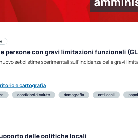
amminis
le
le persone con gravi limitazioni funzionali (GL
nuovo set di stime sperimentali sull’incidenza delle gravi limit
ritorio e cartografia
ne
condizioni di salute
demografia
enti locali
popol
supporto delle politiche locali