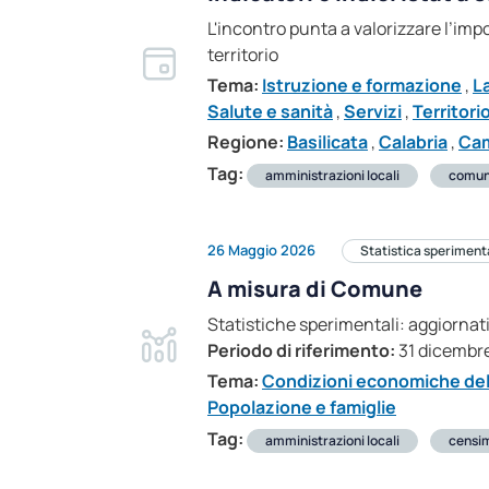
L'incontro punta a valorizzare l’imp
territorio
Tema:
Istruzione e formazione
,
L
Salute e sanità
,
Servizi
,
Territori
Regione:
Basilicata
,
Calabria
,
Ca
Tag:
amministrazioni locali
comun
26 Maggio 2026
Statistica speriment
A misura di Comune
Statistiche sperimentali: aggiornati
Periodo di riferimento:
31 dicembr
Tema:
Condizioni economiche dell
Popolazione e famiglie
Tag:
amministrazioni locali
censi