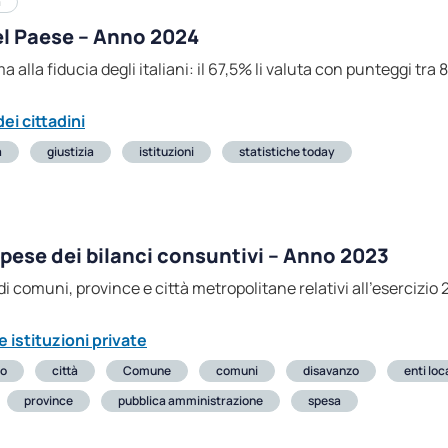
a
del Paese – Anno 2024
a alla fiducia degli italiani: il 67,5% li valuta con punteggi tra 8
ei cittadini
a
giustizia
istituzioni
statistiche today
spese dei bilanci consuntivi – Anno 2023
i di comuni, province e città metropolitane relativi all’esercizio
 istituzioni private
io
città
Comune
comuni
disavanzo
enti loc
province
pubblica amministrazione
spesa