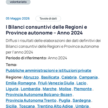
volontariato
05 Maggio 2026
Tavole di dati
I Bilanci consuntivi delle Regioni e
Province autonome – Anno 2024
Diffusi i risultati delle elaborazioni dei dati definitivi dei
Bilanci consuntivi delle Regioni e Province autonome
per l’anno 2024
Periodo di riferimento:
Anno 2024
Tema:
Pubbliche amministrazioni e istituzioni private
Regione:
Abruzzo
,
Basilicata
,
Calabria
,
Campania
,
Emilia-Romagna
,
Friuli-Venezia Giulia
,
Lazio
,
Liguria
,
Lombardia
,
Marche
,
Molise
,
Piemonte
,
Provincia Autonoma Bolzano-Bozen
,
Provincia Autonoma Trento
,
Puglia
,
Sardegna
,
Sicilia
,
Toscana
,
Trentino Alto Adige
,
Umbria
,