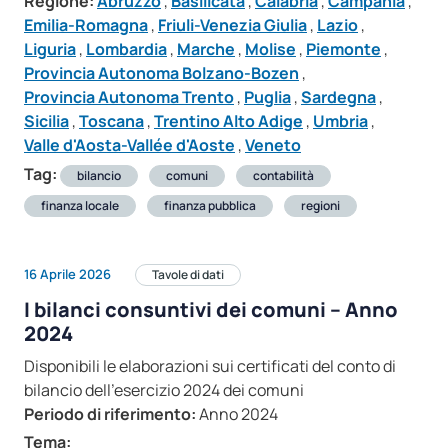
Regione:
Abruzzo
,
Basilicata
,
Calabria
,
Campania
,
Emilia-Romagna
,
Friuli-Venezia Giulia
,
Lazio
,
Liguria
,
Lombardia
,
Marche
,
Molise
,
Piemonte
,
Provincia Autonoma Bolzano-Bozen
,
Provincia Autonoma Trento
,
Puglia
,
Sardegna
,
Sicilia
,
Toscana
,
Trentino Alto Adige
,
Umbria
,
Valle d'Aosta-Vallée d'Aoste
,
Veneto
Tag:
bilancio
comuni
contabilità
finanza locale
finanza pubblica
regioni
16 Aprile 2026
Tavole di dati
I bilanci consuntivi dei comuni – Anno
2024
Disponibili le elaborazioni sui certificati del conto di
bilancio dell’esercizio 2024 dei comuni
Periodo di riferimento:
Anno 2024
Tema: