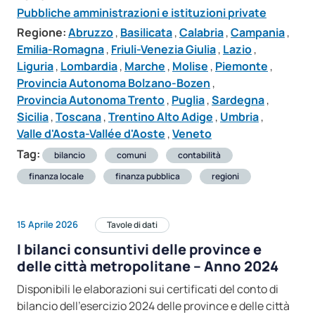
Pubbliche amministrazioni e istituzioni private
Regione:
Abruzzo
,
Basilicata
,
Calabria
,
Campania
,
Emilia-Romagna
,
Friuli-Venezia Giulia
,
Lazio
,
Liguria
,
Lombardia
,
Marche
,
Molise
,
Piemonte
,
Provincia Autonoma Bolzano-Bozen
,
Provincia Autonoma Trento
,
Puglia
,
Sardegna
,
Sicilia
,
Toscana
,
Trentino Alto Adige
,
Umbria
,
Valle d'Aosta-Vallée d'Aoste
,
Veneto
Tag:
bilancio
comuni
contabilità
finanza locale
finanza pubblica
regioni
15 Aprile 2026
Tavole di dati
I bilanci consuntivi delle province e
delle città metropolitane – Anno 2024
Disponibili le elaborazioni sui certificati del conto di
bilancio dell’esercizio 2024 delle province e delle città