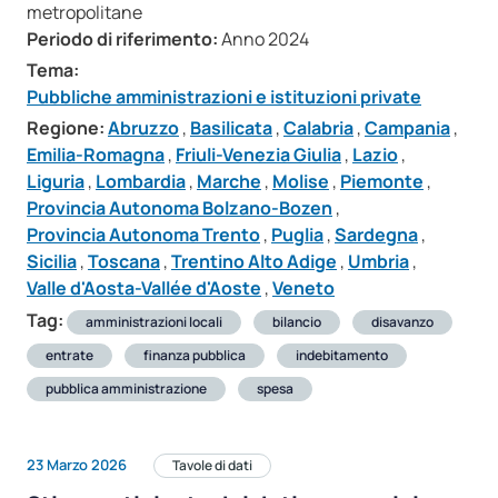
metropolitane
Periodo di riferimento:
Anno 2024
Tema:
Pubbliche amministrazioni e istituzioni private
Regione:
Abruzzo
,
Basilicata
,
Calabria
,
Campania
,
Emilia-Romagna
,
Friuli-Venezia Giulia
,
Lazio
,
Liguria
,
Lombardia
,
Marche
,
Molise
,
Piemonte
,
Provincia Autonoma Bolzano-Bozen
,
Provincia Autonoma Trento
,
Puglia
,
Sardegna
,
Sicilia
,
Toscana
,
Trentino Alto Adige
,
Umbria
,
Valle d'Aosta-Vallée d'Aoste
,
Veneto
Tag:
amministrazioni locali
bilancio
disavanzo
entrate
finanza pubblica
indebitamento
pubblica amministrazione
spesa
23 Marzo 2026
Tavole di dati