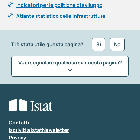
Indicatori per le politiche di sviluppo
Atlante statistico delle infrastrutture
Ti è stata utile questa pagina?
Sì
No
Vuoi segnalare qualcosa su questa pagina?
Che tipo di commento vuoi lasciare?
*
Seleziona la tipologia della segnalazione
Inserisci il tuo commento
*
Contatti
Iscriviti a IstatNewsletter
Privacy