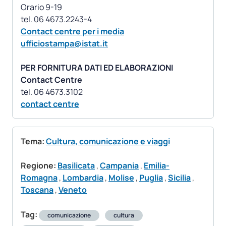
Orario 9-19
Contact centre per i media
ufficiostampa@istat.it
PER FORNITURA DATI ED ELABORAZIONI
Contact Centre
contact centre
Tema:
Cultura, comunicazione e viaggi
Regione:
Basilicata
,
Campania
,
Emilia-
Romagna
,
Lombardia
,
Molise
,
Puglia
,
Sicilia
,
Toscana
,
Veneto
Tag:
comunicazione
cultura