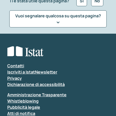
Ti è stata utile questa pagina?
Sì
No
Vuoi segnalare qualcosa su questa pagina?
Che tipo di commento vuoi lasciare?
*
Seleziona la tipologia della segnalazione
Inserisci il tuo commento
*
Contatti
Iscriviti a IstatNewsletter
Privacy
Dichiarazione di accessibilità
Amministrazione Trasparente
Whistleblowing
Pubblicità legale
Atti di notifica