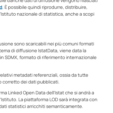
sulle banche dati di diffusione vengono rilasciati
d
. È possibile quindi riprodurre, distribuire,
’Istituto nazionale di statistica, anche a scopi
ffusione sono scaricabili nei più comuni formati
istema di diffusione IstatData, viene data la
e in SDMX, formato di riferimento internazionale
i relativi metadati referenziali, ossia da tutte
 corretto dei dati pubblicati.
rma Linked Open Data dell’Istat che si andrà a
’Istituto. La piattaforma LOD sarà integrata con
 dati statistici arricchiti semanticamente.