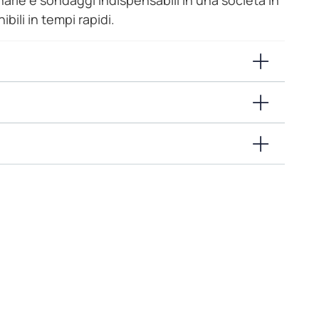
arie e sondaggi indispensabili in una società in
bili in tempi rapidi.