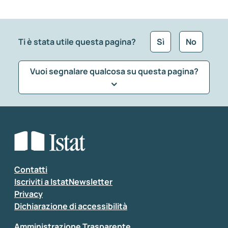
Ti è stata utile questa pagina?
Sì
No
Vuoi segnalare qualcosa su questa pagina?
Che tipo di commento vuoi lasciare?
*
Seleziona la tipologia della segnalazione
Inserisci il tuo commento
*
Contatti
Iscriviti a IstatNewsletter
Privacy
Dichiarazione di accessibilità
Amministrazione Trasparente