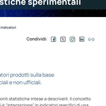
stiche sperimentali
 indicatori
Condividi:
atori prodotti sulla base
iali e non ufficiali.
onti statistiche intese a descriverli. Il concetto
 è “integrazione” in indicatori specifici di una