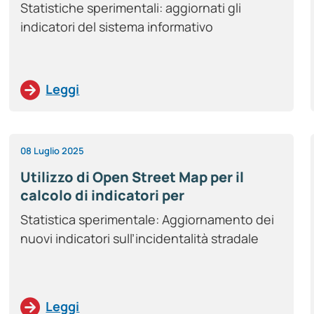
Statistiche sperimentali: aggiornati gli
indicatori del sistema informativo
Leggi
08 Luglio 2025
Utilizzo di Open Street Map per il
calcolo di indicatori per
l’incidentalità stradale sulla rete
Statistica sperimentale: Aggiornamento dei
viaria italiana – Anno 2023
nuovi indicatori sull’incidentalità stradale
Leggi