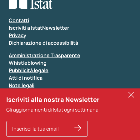
Seleziona la tipologia della segnalazione
Inserisci il tuo commento
*
Contatti
Iscriviti a IstatNewsletter
Privacy
Dichiarazione di accessibilità
Amministrazione Trasparente
Whistleblowing
Pubblicità legale
Atti di notifica
Note legali
Sistan
Iscriviti alla nostra Newsletter
Eurostat
*
Tutti i campi sono obbligatori
Gli aggiornamenti di Istat ogni settimana
Altri servizi
Si prega di non fornire dati di natura personale (ad
esempio dati di contatto). Per ogni altra comunicazione
e per richiedere dati, pubblicazioni, file di microdati,
ricerche storiche e richieste personalizzate basta