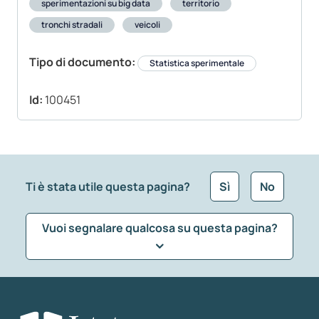
sperimentazioni su big data
territorio
tronchi stradali
veicoli
Tipo di documento:
Statistica sperimentale
Id:
100451
Ti è stata utile questa pagina?
Sì
No
Vuoi segnalare qualcosa su questa pagina?
Che tipo di commento vuoi lasciare?
*