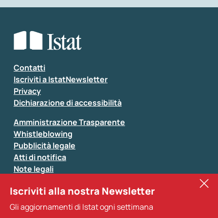
Che tipo di commento vuoi lasciare?
*
Seleziona la tipologia della segnalazione
Inserisci il tuo commento
*
Contatti
Iscriviti a IstatNewsletter
Privacy
Dichiarazione di accessibilità
Amministrazione Trasparente
Whistleblowing
Pubblicità legale
Atti di notifica
Note legali
Sistan
Iscriviti alla nostra Newsletter
Eurostat
*
Tutti i campi sono obbligatori
Gli aggiornamenti di Istat ogni settimana
Altri servizi
Si prega di non fornire dati di natura personale (ad