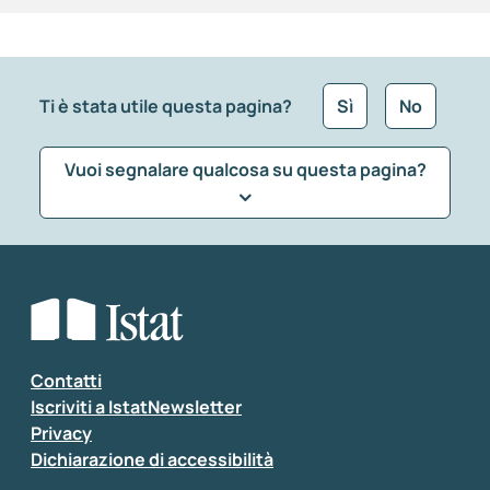
Ti è stata utile questa pagina?
Sì
No
Vuoi segnalare qualcosa su questa pagina?
Che tipo di commento vuoi lasciare?
*
Seleziona la tipologia della segnalazione
Inserisci il tuo commento
*
Contatti
Iscriviti a IstatNewsletter
Privacy
Dichiarazione di accessibilità