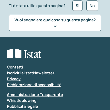
Ti è stata utile questa pagina?
Sì
No
Vuoi segnalare qualcosa su questa pagina?
Che tipo di commento vuoi lasciare?
*
Seleziona la tipologia della segnalazione
Inserisci il tuo commento
*
Contatti
Iscriviti a IstatNewsletter
Privacy
Dichiarazione di accessibilità
Amministrazione Trasparente
Whistleblowing
Pubblicità legale