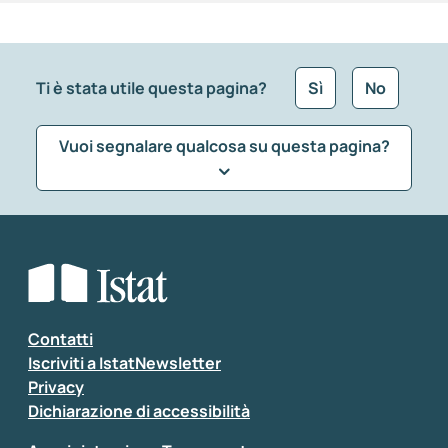
Ti è stata utile questa pagina?
Sì
No
Vuoi segnalare qualcosa su questa pagina?
Che tipo di commento vuoi lasciare?
*
Seleziona la tipologia della segnalazione
Inserisci il tuo commento
*
Contatti
Iscriviti a IstatNewsletter
Privacy
Dichiarazione di accessibilità