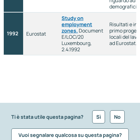
riguardo ad a
demografici 
Study on
employment
Risultati e in
zones.
Document
primo progett
1992
Eurostat
E/LOC/20
locali del lav
Luxembourg,
ad Eurostat.
2.4.1992
Ti è stata utile questa pagina?
Sì
No
Vuoi segnalare qualcosa su questa pagina?