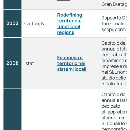
Gran Bretagn
Redefining
Rapporto OEC
territories:
2002
Cattan, N.
funzionali: de
functional
scopi, confron
regions
Capitolo del 
annuale Ista
dedicato all’a
Economia e
dinamiche di 
2008
Istat
territorio nei
imprese e de
sistemi locali
nei SLL nonch
studio delle r
in tali ambiti t
Capitolo del 
annuale Ista
dedicato
all’approfond
alcune temati
SLL quali lo s
demografico, 