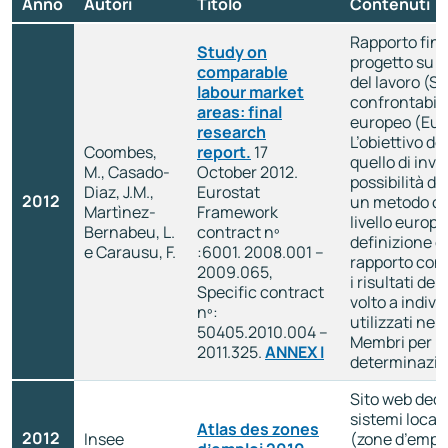
Anno
Autori
Titolo
Contenuti
Rapporto fina
Study on
progetto su si
comparable
del lavoro (SL
labour market
confrontabili 
areas: final
europeo (Eur
research
L’obiettivo de
Coombes,
report.
17
quello di inve
M., Casado-
October 2012.
possibilità di
Diaz, J.M.,
Eurostat
2012
un metodo c
Martìnez-
Framework
livello europe
Bernabeu, L.
contract nº
definizione de
e Carausu, F.
:6001. 2008.001 –
rapporto cont
2009.065,
i risultati de
Specific contract
volto a indivi
nº:
utilizzati nei 
50405.2010.004 –
Membri per la
2011.325.
ANNEX I
determinazio
Sito web dedi
sistemi locali
Atlas des zones
2012
Insee
(zone d’emplo