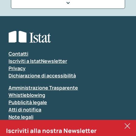
Che tipo di commento vuoi lasciare?
*
Seleziona la tipologia della segnalazione
Inserisci il tuo commento
*
Contatti
Iscriviti a IstatNewsletter
Privacy
Dichiarazione di accessibilità
Amministrazione Trasparente
Whistleblowing
Pubblicità legale
Atti di notifica
Note legali
Sistan
Iscriviti alla nostra Newsletter