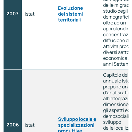
delle migrazio
Evoluzione
studio degli e
2007
Istat
dei sistemi
demografici 
territoriali
oltre ad un
approfondime
concentrazio
diffusione del
attività produ
diversi settori
economica a p
anni Settanta
Capitolo del 
annuale Ista
propone un p
d’analisi atte
all’integrazio
dimensione te
gli aspetti e
demosociali re
Sviluppo locale e
sviluppo
2006
Istat
specializzazioni
delle localizz
produttive