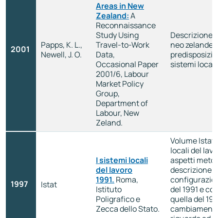
Areas in New
Zealand:
A
Reconnaissance
Study Using
Descrizione d
Papps, K. L.,
Travel-to-Work
neo zelandes
2001
Newell, J. O.
Data,
predisposizio
Occasional Paper
sistemi locali
2001/6, Labour
Market Policy
Group,
Department of
Labour, New
Zeland.
Volume Istat 
locali del lav
I sistemi locali
aspetti metod
del lavoro
descrizione d
1991.
Roma,
configurazion
1997
Istat
Istituto
del 1991 e co
Poligrafico e
quella del 198
Zecca dello Stato.
cambiamento