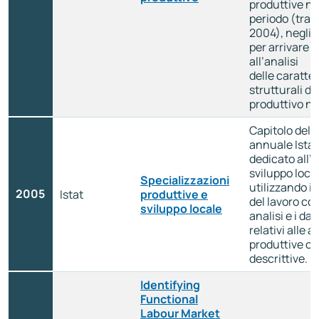
produttive ne
periodo (tra il 
2004), negli 
per arrivare i
all’analisi
delle caratte
strutturali de
produttivo ne
Capitolo del 
annuale Ista
dedicato all’a
sviluppo local
Specializzazioni
utilizzando i 
2005
Istat
produttive e
del lavoro co
sviluppo locale
analisi e i da
relativi alle at
produttive co
descrittive.
Identifying
Functional
Labour Market