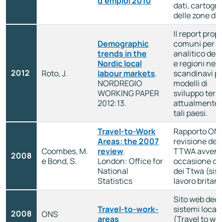
d’emploi 2010
dati, cartogra
delle zone d’e
Il report prop
Demographic
comuni per u
trends in the
analitico dell
Nordic local
e regioni nei 
2012
Roto, J.
labour markets
.
scandinavi 
NORDREGIO
modelli di
WORKING PAPER
sviluppo terri
2012:13.
attualmente p
tali paesi.
Travel-to-Work
Rapporto ONS
Areas: the 2007
revisione del
Coombes, M.
review
.
TTWA avvenu
2008
e Bond, S.
London: Office for
occasione del
National
dei Ttwa (sist
Statistics
lavoro britan
Sito web dedi
Travel-to-work-
sistemi locali
2008
ONS
areas
(Travel to wo