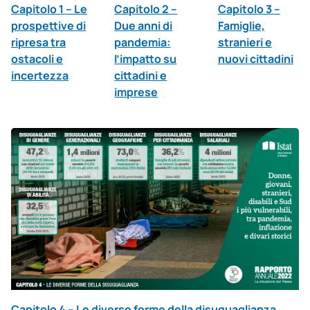
Capitolo 1 – Le
Capitolo 2 –
Capitolo 3 –
prospettive di
Due anni di
Famiglie,
ripresa tra
pandemia:
stranieri e
ostacoli e
l’impatto su
nuovi cittadini
incertezza
cittadini e
imprese
Capitolo 4 – Le diverse forme della disuguaglianza