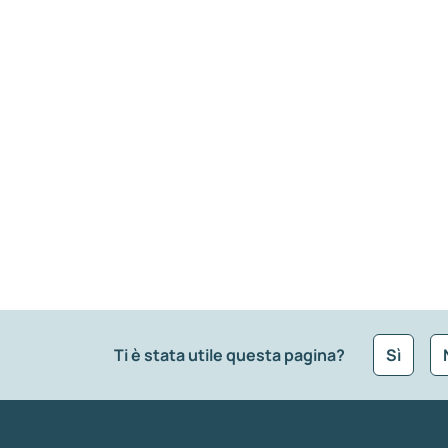
Ti è stata utile questa pagina?
Sì
Che tipo di commento vuoi lasciare?
*