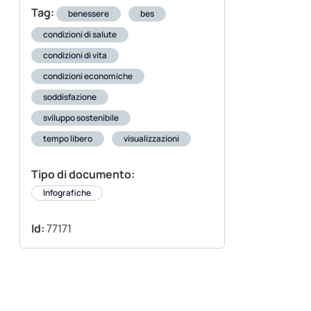
Tag:
benessere
bes
condizioni di salute
condizioni di vita
condizioni economiche
soddisfazione
sviluppo sostenibile
tempo libero
visualizzazioni
Tipo di documento:
Infografiche
Id:
77171