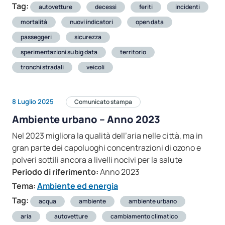
Tag:
autovetture
decessi
feriti
incidenti
mortalità
nuovi indicatori
open data
passeggeri
sicurezza
sperimentazioni su big data
territorio
tronchi stradali
veicoli
8 Luglio 2025
Comunicato stampa
Ambiente urbano – Anno 2023
Nel 2023 migliora la qualità dell’aria nelle città, ma in
gran parte dei capoluoghi concentrazioni di ozono e
polveri sottili ancora a livelli nocivi per la salute
Periodo di riferimento:
Anno 2023
Tema:
Ambiente ed energia
Tag:
acqua
ambiente
ambiente urbano
aria
autovetture
cambiamento climatico