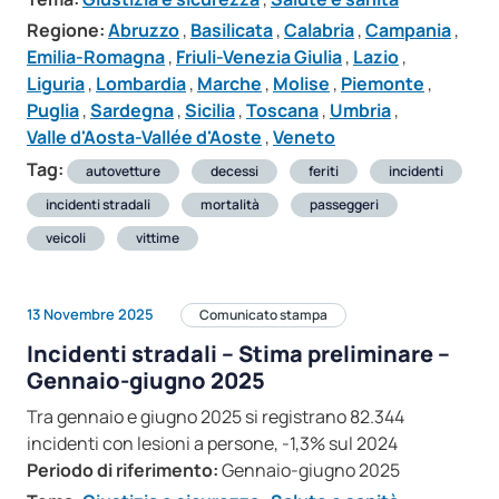
Regione:
Abruzzo
,
Basilicata
,
Calabria
,
Campania
,
Emilia-Romagna
,
Friuli-Venezia Giulia
,
Lazio
,
Liguria
,
Lombardia
,
Marche
,
Molise
,
Piemonte
,
Puglia
,
Sardegna
,
Sicilia
,
Toscana
,
Umbria
,
Valle d'Aosta-Vallée d'Aoste
,
Veneto
Tag:
autovetture
decessi
feriti
incidenti
incidenti stradali
mortalità
passeggeri
veicoli
vittime
13 Novembre 2025
Comunicato stampa
Incidenti stradali – Stima preliminare –
Gennaio-giugno 2025
Tra gennaio e giugno 2025 si registrano 82.344
incidenti con lesioni a persone, -1,3% sul 2024
Periodo di riferimento:
Gennaio-giugno 2025