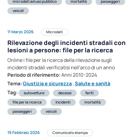
microdati ad uso pubblico
mortalità
passeggeri
veicoli
11 Marzo 2026
Microdati
Rilevazione degli incidenti stradali con
lesioni a persone: file per la ricerca
Online i file per la ricerca della rilevazione sugli
incidenti stradali verificatisi nell'arco di un anno
Periodo di riferimento:
Anni 2010-2024
Tema:
Giustizia e sicurezza
,
Salute e sanità
Tag:
autovetture
decessi
feriti
file per la ricerca
incidenti
mortalità
passeggeri
veicoli
19 Febbraio 2026
Comunicato stampa