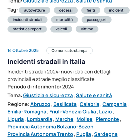
Tema:
Giustizia e sicurezza
,
Salute e sanità
Tag:
autovetture
decessi
feriti
incidenti
incidenti stradali
mortalità
passeggeri
statistica report
veicoli
vittime
14 Ottobre 2025
Comunicato stampa
Incidenti stradali in Italia
Incidenti stradali 2024: nuovi dati con dettagli
provinciali e strade meglio classificate
Periodo di riferimento:
2024
Tema:
Giustizia e sicurezza
,
Salute e sanità
Regione:
Abruzzo
,
Basilicata
,
Calabria
,
Campania
,
Emilia-Romagna
,
Friuli-Venezia Giulia
,
Lazio
,
Liguria
,
Lombardia
,
Marche
,
Molise
,
Piemonte
,
Provincia Autonoma Bolzano-Bozen
,
Provincia Autonoma Trento
,
Puglia
,
Sardegna
,