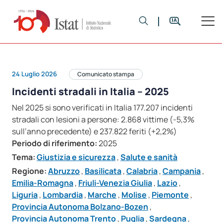
24 Luglio 2026
Comunicato stampa
Incidenti stradali in Italia – 2025
Nel 2025 si sono verificati in Italia 177.207 incidenti
stradali con lesioni a persone: 2.868 vittime (-5,3%
sull’anno precedente) e 237.822 feriti (+2,2%)
Periodo di riferimento:
2025
Tema:
Giustizia e sicurezza
,
Salute e sanità
Regione:
Abruzzo
,
Basilicata
,
Calabria
,
Campania
,
Emilia-Romagna
,
Friuli-Venezia Giulia
,
Lazio
,
Liguria
,
Lombardia
,
Marche
,
Molise
,
Piemonte
,
Provincia Autonoma Bolzano-Bozen
,
Provincia Autonoma Trento
,
Puglia
,
Sardegna
,