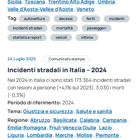
Sicilia
,
Toscana
,
Trentino Alto Adige
,
Umbria
,
Valle d'Aosta-Vallée d'Aoste
,
Veneto
Tag:
autovetture
decessi
feriti
incidenti
incidenti stradali
mortalità
passeggeri
statistica report
veicoli
vittime
24 Luglio 2025
Comunicato stampa
Incidenti stradali in Italia – 2024
Nel 2024 in Italia ci sono stati 173.364 incidenti stradali
con lesioni a persone (+4,1% sul 2023). 3.030 i morti
(-0,3%)
Periodo di riferimento:
2024
Tema:
Giustizia e sicurezza
,
Salute e sanità
Regione:
Abruzzo
,
Basilicata
,
Calabria
,
Campania
,
Emilia-Romagna
,
Friuli-Venezia Giulia
,
Lazio
,
Liguria
,
Lombardia
,
Marche
,
Molise
,
Piemonte
,