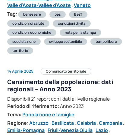
Valle d'Aosta-Vallée d'Aoste
,
Veneto
Tag:
benessere
bes
BesT
condizioni di salute
condizioni di vita
condizioni economiche
nota per la stampa
soddisfazione
sviluppo sostenibile
tempo libero
territorio
14 Aprile 2025
Comunicato territoriale
Censimento della popolazione: dati
regionali – Anno 2023
Disponibili 21 report con i dati a livello regionale
Periodo di riferimento:
Anno 2023
Tema:
Popolazione e famiglie
Regione:
Abruzzo
,
Basilicata
,
Calabria
,
Campania
,
Emilia-Romagna
,
Friuli-Venezia Giulia
,
Lazio
,