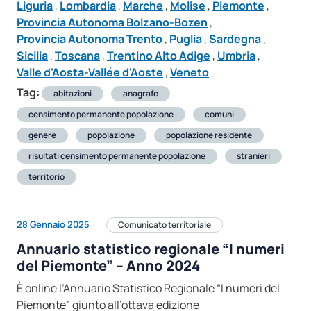
Liguria
,
Lombardia
,
Marche
,
Molise
,
Piemonte
,
Provincia Autonoma Bolzano-Bozen
,
Provincia Autonoma Trento
,
Puglia
,
Sardegna
,
Sicilia
,
Toscana
,
Trentino Alto Adige
,
Umbria
,
Valle d'Aosta-Vallée d'Aoste
,
Veneto
Tag:
abitazioni
anagrafe
censimento permanente popolazione
comuni
genere
popolazione
popolazione residente
risultati censimento permanente popolazione
stranieri
territorio
28 Gennaio 2025
Comunicato territoriale
Annuario statistico regionale “I numeri
del Piemonte” – Anno 2024
È online l’Annuario Statistico Regionale “I numeri del
Piemonte” giunto all’ottava edizione