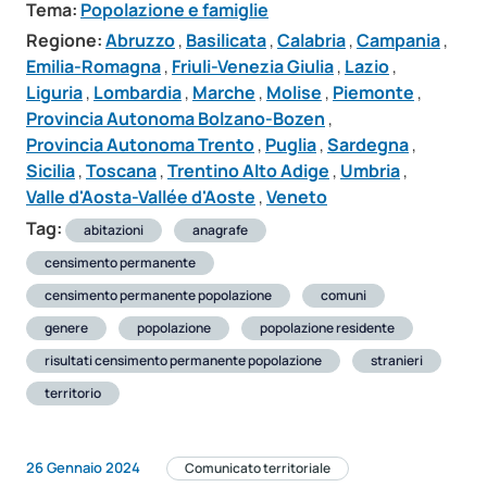
Tema:
Popolazione e famiglie
Regione:
Abruzzo
,
Basilicata
,
Calabria
,
Campania
,
Emilia-Romagna
,
Friuli-Venezia Giulia
,
Lazio
,
Liguria
,
Lombardia
,
Marche
,
Molise
,
Piemonte
,
Provincia Autonoma Bolzano-Bozen
,
Provincia Autonoma Trento
,
Puglia
,
Sardegna
,
Sicilia
,
Toscana
,
Trentino Alto Adige
,
Umbria
,
Valle d'Aosta-Vallée d'Aoste
,
Veneto
Tag:
abitazioni
anagrafe
censimento permanente
censimento permanente popolazione
comuni
genere
popolazione
popolazione residente
risultati censimento permanente popolazione
stranieri
territorio
26 Gennaio 2024
Comunicato territoriale