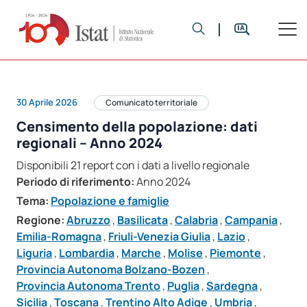
30 Aprile 2026
Comunicato territoriale
Censimento della popolazione: dati
regionali – Anno 2024
Disponibili 21 report con i dati a livello regionale
Periodo di riferimento:
Anno 2024
Tema:
Popolazione e famiglie
Regione:
Abruzzo
,
Basilicata
,
Calabria
,
Campania
,
Emilia-Romagna
,
Friuli-Venezia Giulia
,
Lazio
,
Liguria
,
Lombardia
,
Marche
,
Molise
,
Piemonte
,
Provincia Autonoma Bolzano-Bozen
,
Provincia Autonoma Trento
,
Puglia
,
Sardegna
,
Sicilia
,
Toscana
,
Trentino Alto Adige
,
Umbria
,