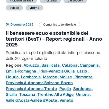
incidenti stradali
mortalità
passeggeri
veicoli
vittime
04 Dicembre 2025
Comunicato territoriale
Il benessere equo e sostenibile dei
territori (BesT) – Report regionali – Anno
2025
Pubblicata i report e gli allegati statistici per ciascuna
delle 20 regioni italiane
Regione:
Abruzzo
,
Basilicata
,
Calabria
,
Campania
,
Emilia-Romagna
,
Friuli-Venezia Giulia
,
Lazio
,
Liguria
,
Lombardia
,
Marche
,
Molise
,
Piemonte
,
Provincia Autonoma Bolzano-Bozen
,
Provincia Autonoma Trento
,
Puglia
,
Sardegna
,
Sicilia
,
Toscana
,
Trentino Alto Adige
,
Umbria
,
Valle d'Aosta-Vallée d'Aoste
,
Veneto