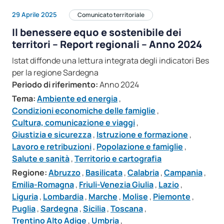
29 Aprile 2025
Comunicato territoriale
Il benessere equo e sostenibile dei
territori – Report regionali – Anno 2024
Istat diffonde una lettura integrata degli indicatori Bes
per la regione Sardegna
Periodo di riferimento:
Anno 2024
Tema:
Ambiente ed energia
,
Condizioni economiche delle famiglie
,
Cultura, comunicazione e viaggi
,
Giustizia e sicurezza
,
Istruzione e formazione
,
Lavoro e retribuzioni
,
Popolazione e famiglie
,
Salute e sanità
,
Territorio e cartografia
Regione:
Abruzzo
,
Basilicata
,
Calabria
,
Campania
,
Emilia-Romagna
,
Friuli-Venezia Giulia
,
Lazio
,
Liguria
,
Lombardia
,
Marche
,
Molise
,
Piemonte
,
Puglia
,
Sardegna
,
Sicilia
,
Toscana
,
Trentino Alto Adige
,
Umbria
,