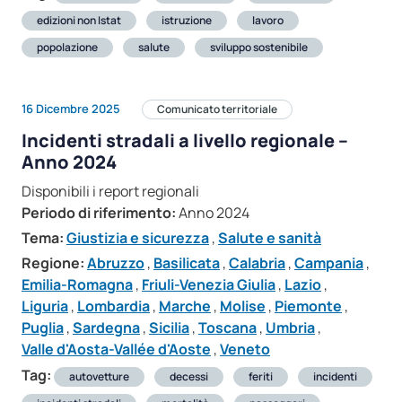
edizioni non Istat
istruzione
lavoro
popolazione
salute
sviluppo sostenibile
16 Dicembre 2025
Comunicato territoriale
Incidenti stradali a livello regionale –
Anno 2024
Disponibili i report regionali
Periodo di riferimento:
Anno 2024
Tema:
Giustizia e sicurezza
,
Salute e sanità
Regione:
Abruzzo
,
Basilicata
,
Calabria
,
Campania
,
Emilia-Romagna
,
Friuli-Venezia Giulia
,
Lazio
,
Liguria
,
Lombardia
,
Marche
,
Molise
,
Piemonte
,
Puglia
,
Sardegna
,
Sicilia
,
Toscana
,
Umbria
,
Valle d'Aosta-Vallée d'Aoste
,
Veneto
Tag:
autovetture
decessi
feriti
incidenti