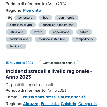
Periodo di riferimento:
Anno 2024
Regione:
Piemonte
Tag:
benessere
bes
commercio
condizioni di vita
condizioni economiche
istruzione
lavoro
popolazione
salute
soddisfazione
sviluppo sostenibile
tempo libero
territorio
15 Novembre 2024
Comunicato territoriale
Incidenti stradali a livello regionale –
Anno 2023
Disponibili i report regionali
Periodo di riferimento:
Anno 2023
Tema:
Giustizia e sicurezza
,
Salute e sanità
Regione:
Abruzzo
,
Basilicata
,
Calabria
,
Campania
,