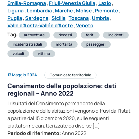
Emilia-Romagna
,
Friuli-Venezia Giulia
,
Lazio
,
Liguria
,
Lombardia
,
Marche
,
Molise
,
Piemonte
,
Puglia
,
Sardegna
,
Sicilia
,
Toscana
,
Umbria
,
Valle d'Aosta-Vallée d'Aoste
,
Veneto
Tag:
autovetture
decessi
feriti
incidenti
incidenti stradali
mortalità
passeggeri
veicoli
vittime
13 Maggio 2024
Comunicato territoriale
Censimento della popolazione: dati
regionali – Anno 2022
I risultati del Censimento permanente della
popolazione e delle abitazioni vengono diffusi dall’Istat,
a partire dal 15 dicembre 2020, sulle seguenti
piattaforme caratterizzate da diverse […]
Periodo di riferimento:
Anno 2022