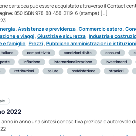
sione cartacea può essere acquistato attraverso il Contact cen
 Pagine: 850 ISBN 978-88-458-2119-6 (stampa) […]
023
nergia
,
Assistenza e previdenza
,
Commercio estero
,
Cond
azione e viaggi
,
Giustizia e sicurezza
,
Industria e costruzi
 e famiglie
,
Prezzi
,
Pubbliche amministrazioni e istituzioni
 italiano
competitività
condizioni di vita
consumi
c
poste
inflazione
internazionalizzazione
investimenti
a
retribuzioni
salute
soddisfazione
stranieri
ale
ano 2022
di anno in anno una sintesi conoscitiva preziosa e autorevole del
022