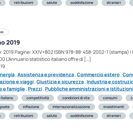
a
retribuzioni
salute
soddisfazione
stranieri
ale
no 2019
one: 2019 Pagine: XXIV+802 ISBN 978-88-458-2002-1 (stampa) 
0 L’Annuario statistico italiano offre di […]
019
nergia
,
Assistenza e previdenza
,
Commercio estero
,
Cond
azione e viaggi
,
Giustizia e sicurezza
,
Industria e costruzi
 e famiglie
,
Prezzi
,
Pubbliche amministrazioni e istituzioni
 italiano
competitività
condizioni di vita
consumi
c
poste
inflazione
internazionalizzazione
investimenti
a
retribuzioni
salute
soddisfazione
stranieri