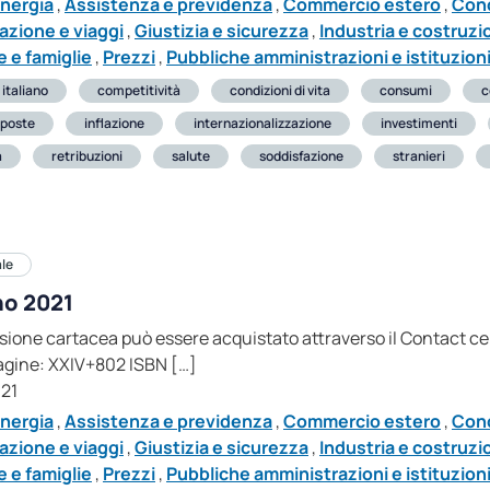
nergia
,
Assistenza e previdenza
,
Commercio estero
,
Cond
azione e viaggi
,
Giustizia e sicurezza
,
Industria e costruzi
 e famiglie
,
Prezzi
,
Pubbliche amministrazioni e istituzioni
 italiano
competitività
condizioni di vita
consumi
c
poste
inflazione
internazionalizzazione
investimenti
a
retribuzioni
salute
soddisfazione
stranieri
ale
no 2021
ersione cartacea può essere acquistato attraverso il Contact c
Pagine: XXIV+802 ISBN […]
021
nergia
,
Assistenza e previdenza
,
Commercio estero
,
Cond
azione e viaggi
,
Giustizia e sicurezza
,
Industria e costruzi
 e famiglie
,
Prezzi
,
Pubbliche amministrazioni e istituzioni