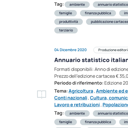
Tag:
ambiente
annuario statistico
famiglie
finanza pubblica
im
produttività
pubblicazione cartace
terziario
04 Dicembre 2020
Produzione editori
Annuario statistico itali
Formati disponibili: Anno di ediz
Prezzo dell’edizione cartacea € 35,0
Periodo di riferimento:
Edizione 2
Tema:
Agricoltura
,
Ambiente ed e
Conti nazionali
,
Cultura, comunic
Lavoro e retribuzioni
,
Popolazione
Tag:
ambiente
annuario statistico
famiglie
finanza pubblica
im