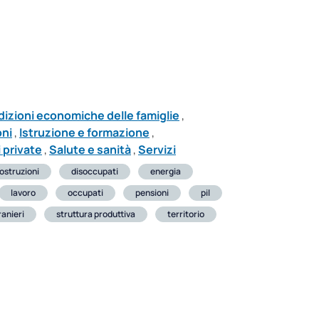
izioni economiche delle famiglie
,
oni
,
Istruzione e formazione
,
 private
,
Salute e sanità
,
Servizi
ostruzioni
disoccupati
energia
lavoro
occupati
pensioni
pil
ranieri
struttura produttiva
territorio