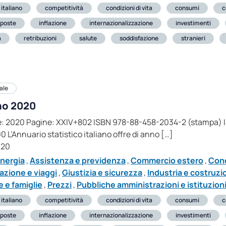
 italiano
competitività
condizioni di vita
consumi
c
poste
inflazione
internazionalizzazione
investimenti
a
retribuzioni
salute
soddisfazione
stranieri
ale
ano 2020
ione: 2020 Pagine: XXIV+802 ISBN 978-88-458-2034-2 (stampa)
0 L’Annuario statistico italiano offre di anno […]
020
nergia
,
Assistenza e previdenza
,
Commercio estero
,
Cond
azione e viaggi
,
Giustizia e sicurezza
,
Industria e costruzi
 e famiglie
,
Prezzi
,
Pubbliche amministrazioni e istituzioni
 italiano
competitività
condizioni di vita
consumi
c
poste
inflazione
internazionalizzazione
investimenti