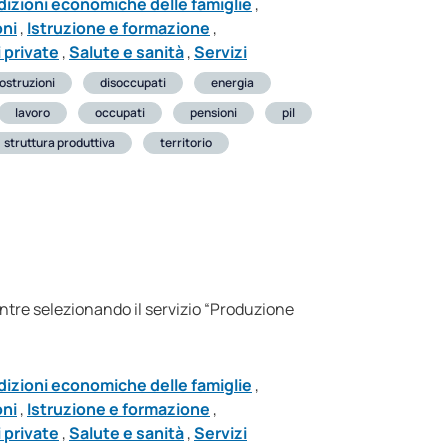
izioni economiche delle famiglie
,
oni
,
Istruzione e formazione
,
 private
,
Salute e sanità
,
Servizi
ostruzioni
disoccupati
energia
lavoro
occupati
pensioni
pil
struttura produttiva
territorio
entre selezionando il servizio “Produzione
izioni economiche delle famiglie
,
oni
,
Istruzione e formazione
,
 private
,
Salute e sanità
,
Servizi