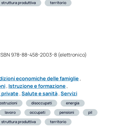
struttura produttiva
territorio
| ISBN 978-88-458-2003-8 (elettronico)
izioni economiche delle famiglie
,
oni
,
Istruzione e formazione
,
 private
,
Salute e sanità
,
Servizi
ostruzioni
disoccupati
energia
lavoro
occupati
pensioni
pil
struttura produttiva
territorio