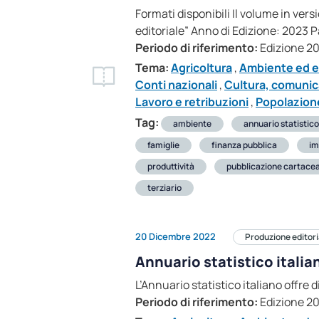
Formati disponibili Il volume in ver
editoriale” Anno di Edizione: 2023
Periodo di riferimento:
Edizione 2
Tema:
Agricoltura
,
Ambiente ed e
Conti nazionali
,
Cultura, comunic
Lavoro e retribuzioni
,
Popolazione
Tag:
ambiente
annuario statistico
famiglie
finanza pubblica
im
produttività
pubblicazione cartace
terziario
20 Dicembre 2022
Produzione editori
Annuario statistico itali
L’Annuario statistico italiano offre 
Periodo di riferimento:
Edizione 2