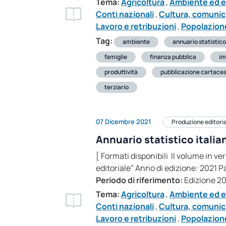
Tema:
Agricoltura
,
Ambiente ed e
Conti nazionali
,
Cultura, comunic
Lavoro e retribuzioni
,
Popolazione
Tag:
ambiente
annuario statistico
famiglie
finanza pubblica
im
produttività
pubblicazione cartace
terziario
07 Dicembre 2021
Produzione editori
Annuario statistico italia
[ Formati disponibili Il volume in v
editoriale” Anno di edizione: 2021 
Periodo di riferimento:
Edizione 2
Tema:
Agricoltura
,
Ambiente ed e
Conti nazionali
,
Cultura, comunic
Lavoro e retribuzioni
,
Popolazione