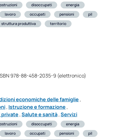
ostruzioni
disoccupati
energia
lavoro
occupati
pensioni
pil
struttura produttiva
territorio
 ISBN 978-88-458-2035-9 (elettronico)
izioni economiche delle famiglie
,
oni
,
Istruzione e formazione
,
 private
,
Salute e sanità
,
Servizi
ostruzioni
disoccupati
energia
lavoro
occupati
pensioni
pil