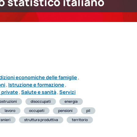
 statistico italiano
izioni economiche delle famiglie
,
oni
,
Istruzione e formazione
,
 private
,
Salute e sanità
,
Servizi
ostruzioni
disoccupati
energia
lavoro
occupati
pensioni
pil
ranieri
struttura produttiva
territorio