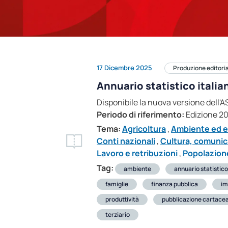
17 Dicembre 2025
Produzione editori
Annuario statistico itali
Disponibile la nuova versione dell'
Periodo di riferimento:
Edizione 2
Tema:
Agricoltura
,
Ambiente ed e
Conti nazionali
,
Cultura, comunic
Lavoro e retribuzioni
,
Popolazione
Tag:
ambiente
annuario statistico
famiglie
finanza pubblica
im
produttività
pubblicazione cartace
terziario