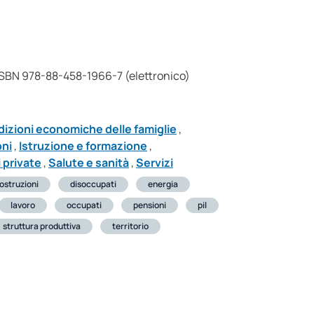
 ISBN 978-88-458-1966-7 (elettronico)
izioni economiche delle famiglie
,
oni
,
Istruzione e formazione
,
 private
,
Salute e sanità
,
Servizi
ostruzioni
disoccupati
energia
lavoro
occupati
pensioni
pil
struttura produttiva
territorio