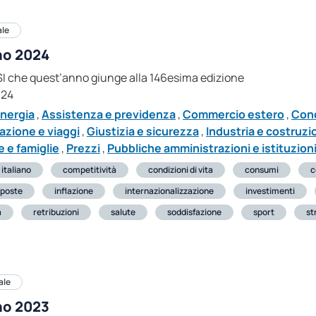
ale
ano 2024
ASI che quest’anno giunge alla 146esima edizione
024
nergia
,
Assistenza e previdenza
,
Commercio estero
,
Cond
azione e viaggi
,
Giustizia e sicurezza
,
Industria e costruzi
 e famiglie
,
Prezzi
,
Pubbliche amministrazioni e istituzioni
 italiano
competitività
condizioni di vita
consumi
c
poste
inflazione
internazionalizzazione
investimenti
a
retribuzioni
salute
soddisfazione
sport
st
ale
ano 2023