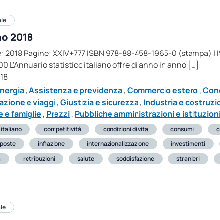
ale
no 2018
one: 2018 Pagine: XXIV+777 ISBN 978-88-458-1965-0 (stampa) |
00 L’Annuario statistico italiano offre di anno in anno […]
018
nergia
,
Assistenza e previdenza
,
Commercio estero
,
Cond
azione e viaggi
,
Giustizia e sicurezza
,
Industria e costruzi
 e famiglie
,
Prezzi
,
Pubbliche amministrazioni e istituzioni
 italiano
competitività
condizioni di vita
consumi
c
poste
inflazione
internazionalizzazione
investimenti
a
retribuzioni
salute
soddisfazione
stranieri
ale