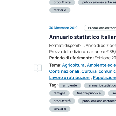
produttività
pubblicazione cartace
terziario
30 Dicembre 2019
Produzione editori
Annuario statistico italia
Formati disponibili: Anno di edizi
Prezzo dell’edizione cartacea: € 35,0
Periodo di riferimento:
Edizione 2
Tema:
Agricoltura
,
Ambiente ed e
Conti nazionali
,
Cultura, comunic
Lavoro e retribuzioni
,
Popolazione
Tag:
ambiente
annuario statistico
famiglie
finanza pubblica
im
produttività
pubblicazione cartace
terziario