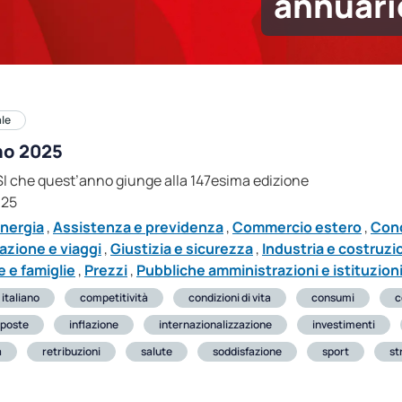
annuario
ale
ano 2025
ASI che quest’anno giunge alla 147esima edizione
025
nergia
,
Assistenza e previdenza
,
Commercio estero
,
Cond
azione e viaggi
,
Giustizia e sicurezza
,
Industria e costruzi
 e famiglie
,
Prezzi
,
Pubbliche amministrazioni e istituzioni
 italiano
competitività
condizioni di vita
consumi
c
poste
inflazione
internazionalizzazione
investimenti
a
retribuzioni
salute
soddisfazione
sport
st