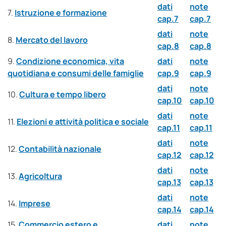
dati
note
7.
Istruzione e formazione
cap.7
cap.7
dati
note
8.
Mercato del lavoro
cap.8
cap.8
9.
Condizione economica, vita
dati
note
quotidiana e consumi delle famiglie
cap.9
cap.9
dati
note
10.
Cultura e tempo libero
cap.10
cap.10
dati
note
11.
Elezioni e attività politica e sociale
cap.11
cap.11
dati
note
12.
Contabilità nazionale
cap.12
cap.12
dati
note
13.
Agricoltura
cap.13
cap.13
dati
note
14.
Imprese
cap.14
cap.14
15.
Commercio estero e
dati
note