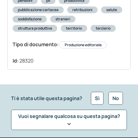
pensioni
pil
produttività
pubblicazione cartacea
retribuzioni
salute
soddisfazione
stranieri
struttura produttiva
territorio
terziario
Tipo di documento:
Produzione editoriale
Id:
28320
Ti è stata utile questa pagina?
Sì
No
Vuoi segnalare qualcosa su questa pagina?