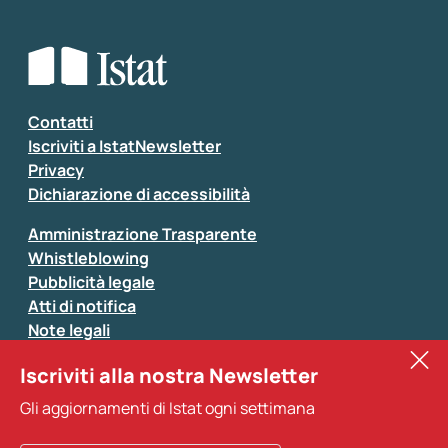
Che tipo di commento vuoi lasciare?
*
Seleziona la tipologia della segnalazione
Inserisci il tuo commento
*
Contatti
Iscriviti a IstatNewsletter
Privacy
Dichiarazione di accessibilità
Amministrazione Trasparente
Whistleblowing
Pubblicità legale
Atti di notifica
Note legali
Sistan
Iscriviti alla nostra Newsletter
Eurostat
*
Tutti i campi sono obbligatori
Gli aggiornamenti di Istat ogni settimana
Altri servizi
Si prega di non fornire dati di natura personale (ad
esempio dati di contatto). Per ogni altra comunicazione