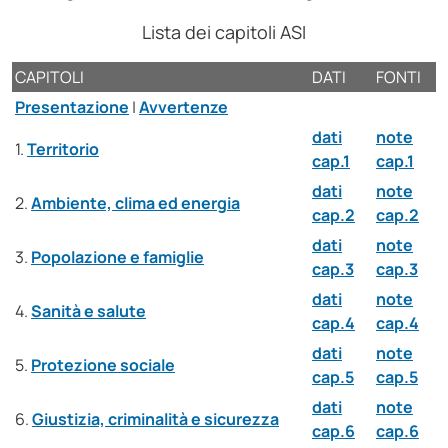
Lista dei capitoli ASI
CAPITOLI
DATI
FONTI
Presentazione
|
Avvertenze
dati
note
1.
Territorio
cap.1
cap.1
dati
note
2.
Ambiente, clima ed energia
cap.2
cap.2
dati
note
3.
Popolazione e famiglie
cap.3
cap.3
dati
note
4.
Sanità e salute
cap.4
cap.4
dati
note
5.
Protezione sociale
cap.5
cap.5
dati
note
6.
Giustizia, criminalità e sicurezza
cap.6
cap.6