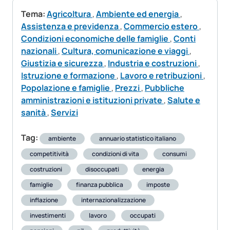
Tema:
Agricoltura
,
Ambiente ed energia
,
Assistenza e previdenza
,
Commercio estero
,
Condizioni economiche delle famiglie
,
Conti
nazionali
,
Cultura, comunicazione e viaggi
,
Giustizia e sicurezza
,
Industria e costruzioni
,
Istruzione e formazione
,
Lavoro e retribuzioni
,
Popolazione e famiglie
,
Prezzi
,
Pubbliche
amministrazioni e istituzioni private
,
Salute e
sanità
,
Servizi
Tag:
ambiente
annuario statistico italiano
competitività
condizioni di vita
consumi
costruzioni
disoccupati
energia
famiglie
finanza pubblica
imposte
inflazione
internazionalizzazione
investimenti
lavoro
occupati