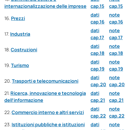
internazionalizzazione delle imprese
cap.15
cap.15
dati
note
16.
Prezzi
cap.16
cap.16
dati
note
17.
Industria
cap.17
cap.17
dati
note
18.
Costruzioni
cap.18
cap.18
dati
note
19.
Turismo
cap.19
cap.19
dati
note
20.
Trasporti e telecomunicazioni
cap.20
cap.20
21.
Ricerca, innovazione e tecnologia
dati
note
dell’informazione
cap.21
cap.21
dati
note
22.
Commercio interno e altri servizi
cap.22
cap.22
23.
Istituzioni pubbliche e istituzioni
dati
note