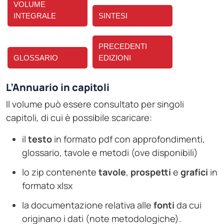
VOLUME
INTEGRALE
SINTESI
PRECEDENTI
GLOSSARIO
EDIZIONI
L’Annuario in capitoli
Il volume può essere consultato per singoli
capitoli, di cui è possibile scaricare:
il
testo
in formato pdf con approfondimenti,
glossario, tavole e metodi (ove disponibili)
lo zip contenente
tavole
,
prospetti
e
grafici
in
formato xlsx
la documentazione relativa alle
fonti
da cui
originano i dati (note metodologiche).