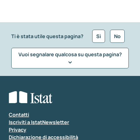
Ti è stata utile questa pagina?
Sì
No
Vuoi segnalare qualcosa su questa pagina?
Che tipo di commento vuoi lasciare?
*
Seleziona la tipologia della segnalazione
Inserisci il tuo commento
*
Contatti
Iscriviti a IstatNewsletter
Privacy
Dichiarazione di accessibilità