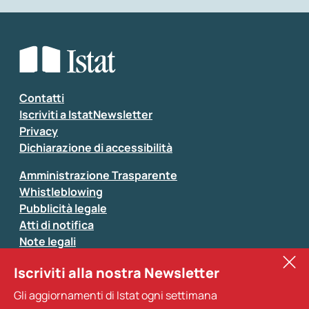
Che tipo di commento vuoi lasciare?
*
Seleziona la tipologia della segnalazione
Inserisci il tuo commento
*
Contatti
Iscriviti a IstatNewsletter
Privacy
Dichiarazione di accessibilità
Amministrazione Trasparente
Whistleblowing
Pubblicità legale
Atti di notifica
Note legali
Sistan
Iscriviti alla nostra Newsletter
Eurostat
*
Tutti i campi sono obbligatori
Gli aggiornamenti di Istat ogni settimana
Altri servizi
Si prega di non fornire dati di natura personale (ad