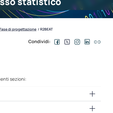
sso statistico
Fase di progettazione
R2BEAT
/
Condividi:
uenti sezioni: