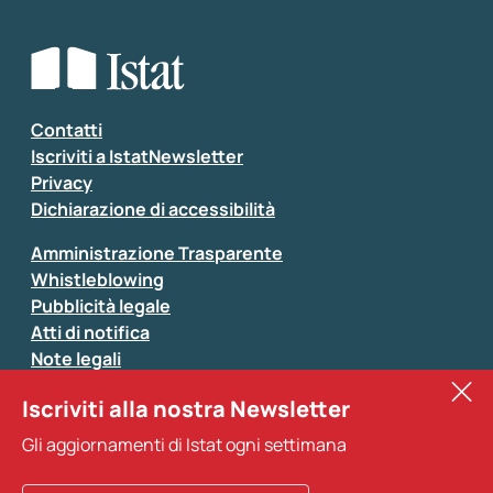
Che tipo di commento vuoi lasciare?
*
Seleziona la tipologia della segnalazione
Inserisci il tuo commento
*
Contatti
Iscriviti a IstatNewsletter
Privacy
Dichiarazione di accessibilità
Amministrazione Trasparente
Whistleblowing
Pubblicità legale
Atti di notifica
Note legali
Sistan
Iscriviti alla nostra Newsletter
Eurostat
*
Tutti i campi sono obbligatori
Gli aggiornamenti di Istat ogni settimana
Altri servizi
Si prega di non fornire dati di natura personale (ad
esempio dati di contatto). Per ogni altra comunicazione