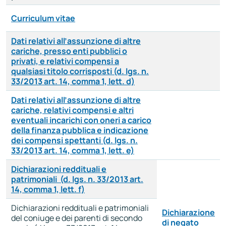
Curriculum vitae
Dati relativi all’assunzione di altre
cariche, presso enti pubblici o
privati, e relativi compensi a
qualsiasi titolo corrisposti (d. lgs. n.
33/2013 art. 14, comma 1, lett. d)
Dati relativi all’assunzione di altre
cariche, relativi compensi e altri
eventuali incarichi con oneri a carico
della finanza pubblica e indicazione
dei compensi spettanti (d. lgs. n.
33/2013 art. 14, comma 1, lett. e)
Dichiarazioni reddituali e
patrimoniali (d. lgs. n. 33/2013 art.
14, comma 1, lett. f)
Dichiarazioni reddituali e patrimoniali
Dichiarazione
del coniuge e dei parenti di secondo
di negato