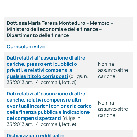
Dott.ssa Maria Teresa Monteduro – Membro –
Ministero dell’economia e delle finanze –
Dipartimento delle finanze
Curriculum vitae
Dati relativi all’assunzione di altre
cariche, presso enti pubblici o
Non ha
privati, e relativi compensi a
assunto altre
qualsiasi titolo corrisposti
(d. lgs. n.
cariche
33/2013 art. 14, comma 1, lett. d)
Dati relativi all’assunzione di altre
cariche, relativi compensi e altri
Non ha
eventuali incarichi con oneri a carico
assunto altre
della finanza pubblica e indicazione
cariche
dei compensi spettanti
(d. lgs. n.
33/2013 art. 14, comma 1, lett. e)
Dichiarazioni reddituali e