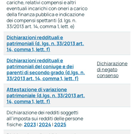
cariche, relativi compensi e altri
eventuali incarichi con oneri a carico
della finanza pubblica e indicazione
dei compensi spettanti (d. lgs. n.
33/2013 art. 14, comma 1, lett. e)
Dichiarazioni reddituali e
patrimoniali (d. lgs. n. 33/2013 art.
14, comma 1, lett. f)
Dichiarazioni reddituali e
Dichiarazione
patrimoniali del coniuge e dei
di negato
parenti di secondo grado (d.lgs. n.
consenso
33/2013 art. 14, comma 1, lett. f)
Attestazione di variazione
patrimoniale (d.lgs. n. 33/2013 art.
14, comma 1, lett. f)
Dichiarazione dei redditi soggetti
all’imposta sui redditi delle persone
fisiche:
2023
|
2024
|
2025