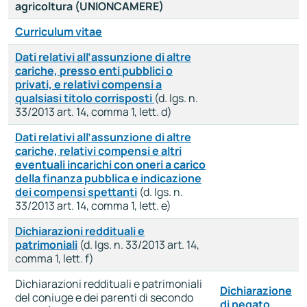
agricoltura (UNIONCAMERE)
Curriculum vitae
Dati relativi all’assunzione di altre
cariche, presso enti pubblici o
privati, e relativi compensi a
qualsiasi titolo corrisposti
(d. lgs. n.
33/2013 art. 14, comma 1, lett. d)
Dati relativi all’assunzione di altre
cariche, relativi compensi e altri
eventuali incarichi con oneri a carico
della finanza pubblica e indicazione
dei compensi spettanti
(d. lgs. n.
33/2013 art. 14, comma 1, lett. e)
Dichiarazioni reddituali e
patrimoniali
(d. lgs. n. 33/2013 art. 14,
comma 1, lett. f)
Dichiarazioni reddituali e patrimoniali
Dichiarazione
del coniuge e dei parenti di secondo
di negato