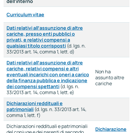
dell’interno
Curriculum vitae
Dati relativi all’assunzione di altre
cariche, presso enti pubblici o
privati, e relativi compensi a
qualsiasi titolo corrisposti
(d. lgs. n.
33/2013 art. 14, comma 1, lett. d)
Dati relativi all’assunzione di altre
cariche, relativi compensi e altri
Non ha
eventuali incarichi con oneri a carico
assunto altre
della finanza pubblica e indicazione
cariche
dei compensi spettanti
(d. lgs. n.
33/2013 art. 14, comma 1, lett. e)
Dichiarazioni reddituali e
patrimoniali
(d. lgs. n. 33/2013 art. 14,
comma 1, lett. f)
Dichiarazioni reddituali e patrimoniali
Dichiarazione
del coniuge e dei parenti di secondo