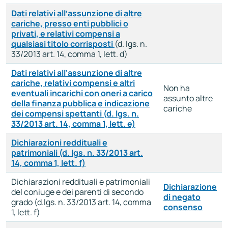
Dati relativi all’assunzione di altre
cariche, presso enti pubblici o
privati, e relativi compensi a
qualsiasi titolo corrisposti
(d. lgs. n.
33/2013 art. 14, comma 1, lett. d)
Dati relativi all’assunzione di altre
cariche, relativi compensi e altri
Non ha
eventuali incarichi con oneri a carico
assunto altre
della finanza pubblica e indicazione
cariche
dei compensi spettanti (d. lgs. n.
33/2013 art. 14, comma 1, lett. e)
Dichiarazioni reddituali e
patrimoniali (d. lgs. n. 33/2013 art.
14, comma 1, lett. f)
Dichiarazioni reddituali e patrimoniali
Dichiarazione
del coniuge e dei parenti di secondo
di negato
grado (d.lgs. n. 33/2013 art. 14, comma
consenso
1, lett. f)