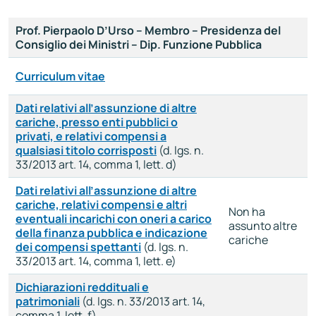
Prof. Pierpaolo D’Urso
– Membro – Presidenza del
Consiglio dei Ministri – Dip. Funzione Pubblica
Curriculum vitae
Dati relativi all’assunzione di altre
cariche, presso enti pubblici o
privati, e relativi compensi a
qualsiasi titolo corrisposti
(d. lgs. n.
33/2013 art. 14, comma 1, lett. d)
Dati relativi all’assunzione di altre
cariche, relativi compensi e altri
Non ha
eventuali incarichi con oneri a carico
assunto altre
della finanza pubblica e indicazione
cariche
dei compensi spettanti
(d. lgs. n.
33/2013 art. 14, comma 1, lett. e)
Dichiarazioni reddituali e
patrimoniali
(d. lgs. n. 33/2013 art. 14,
comma 1, lett. f)