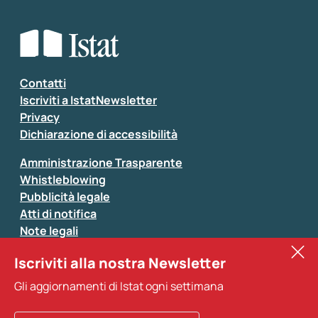
Che tipo di commento vuoi lasciare?
*
Seleziona la tipologia della segnalazione
Inserisci il tuo commento
*
Contatti
Iscriviti a IstatNewsletter
Privacy
Dichiarazione di accessibilità
Amministrazione Trasparente
Whistleblowing
Pubblicità legale
Atti di notifica
Note legali
Sistan
Iscriviti alla nostra Newsletter
Eurostat
*
Tutti i campi sono obbligatori
Gli aggiornamenti di Istat ogni settimana
Altri servizi
Si prega di non fornire dati di natura personale (ad
esempio dati di contatto). Per ogni altra comunicazione