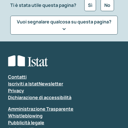
Ti è stata utile questa pagina?
Sì
No
Vuoi segnalare qualcosa su questa pagina?
Che tipo di commento vuoi lasciare?
*
Seleziona la tipologia della segnalazione
Inserisci il tuo commento
*
Contatti
Iscriviti a IstatNewsletter
Privacy
Dichiarazione di accessibilità
Amministrazione Trasparente
Whistleblowing
Pubblicità legale