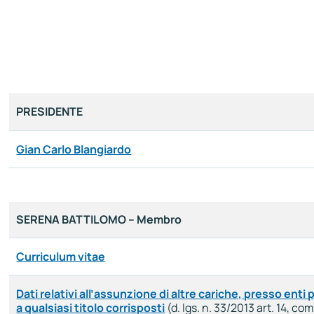
PRESIDENTE
Gian Carlo Blangiardo
SERENA BATTILOMO – Membro
Curriculum vitae
Dati relativi all’assunzione di altre cariche, presso enti 
a qualsiasi titolo corrisposti
(d. lgs. n. 33/2013 art. 14, com