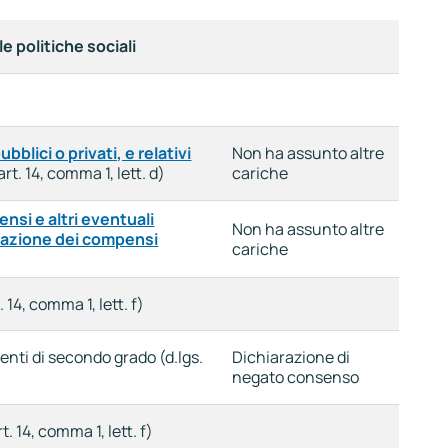
e politiche sociali
bblici o privati, e relativi
Non ha assunto altre
art. 14, comma 1, lett. d)
cariche
ensi e altri eventuali
Non ha assunto altre
dicazione dei compensi
cariche
 14, comma 1, lett. f)
renti di secondo grado (d.lgs.
Dichiarazione di
negato consenso
. 14, comma 1, lett. f)