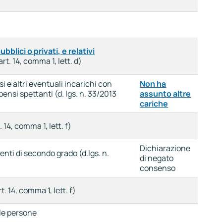
bblici o privati, e relativi
art. 14, comma 1, lett. d)
si e altri eventuali incarichi con
Non ha
ensi spettanti (d. lgs. n. 33/2013
assunto altre
cariche
 14, comma 1, lett. f)
Dichiarazione
enti di secondo grado (d.lgs. n.
di negato
consenso
. 14, comma 1, lett. f)
lle persone