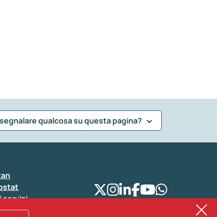
 segnalare qualcosa su questa pagina?
tan
ostat
i servizi