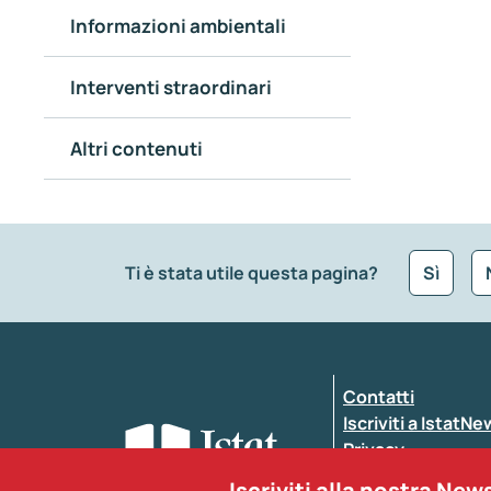
Informazioni ambientali
Interventi straordinari
Altri contenuti
Ti è stata utile questa pagina?
Sì
Che tipo di commento vuoi lasciare?
*
Contatti
Inserisci il tuo commento
*
Iscriviti a IstatN
Privacy
Dichiarazione di a
Iscriviti alla nostra New