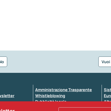
No
Vuoi
Seleziona la tipologia della segnalazione
Amministrazione Trasparente
Sis
ewsletter
Whistleblowing
Eur
Pubblicità legale
Altr
ccessibilità
Atti di notifica
sletter