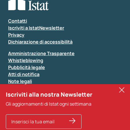
Seleziona la tipologia della segnalazione
Inserisci il tuo commento
*
Contatti
Iscriviti a IstatNewsletter
Privacy
Dichiarazione di accessibilità
Amministrazione Trasparente
Whistleblowing
Pubblicità legale
Atti di notifica
Note legali
Sistan
Iscriviti alla nostra Newsletter
Eurostat
*
Tutti i campi sono obbligatori
Gli aggiornamenti di Istat ogni settimana
Altri servizi
Si prega di non fornire dati di natura personale (ad
esempio dati di contatto). Per ogni altra comunicazione
e per richiedere dati, pubblicazioni, file di microdati,
ricerche storiche e richieste personalizzate basta