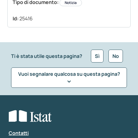
Tipo di documento:
Notizia
Id:
25416
Ti è stata utile questa pagina?
Sì
No
Vuoi segnalare qualcosa su questa pagina?
Che tipo di commento vuoi lasciare?
*
Seleziona la tipologia della segnalazione
Inserisci il tuo commento
*
Contatti