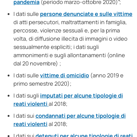
pandemia
(periodo marzo-ottobre 2020)”;
I dati sulle
persone denunciate e sulle vittime
di atti persecutori, maltrattamenti in famiglia,
percosse, violenze sessuali e, per la prima
volta, di diffusione illecita di immagini o video
sessualmente espliciti; i dati sugli
ammonimenti e sugli allontanamenti (online
dal 20 novembre) ;
I dati sulle
vittime di omicidio
(anno 2019 e
primo semestre 2020);
I dati sugli
imputati per alcune tipologie di
reati violenti
al 2018;
I dati sui
condannati per alcune tipologie di
reati violenti
al 2018;
I dati sui
detenuti per alcune tipologie di reati