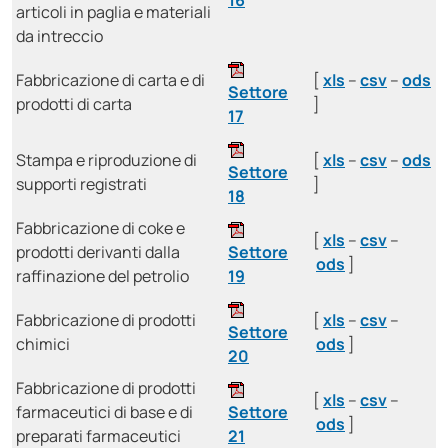
16
articoli in paglia e materiali
da intreccio
Fabbricazione di carta e di
[
xls
–
csv
–
ods
Settore
prodotti di carta
]
17
Stampa e riproduzione di
[
xls
–
csv
–
ods
Settore
supporti registrati
]
18
Fabbricazione di coke e
[
xls
–
csv
–
prodotti derivanti dalla
Settore
ods
]
raffinazione del petrolio
19
Fabbricazione di prodotti
[
xls
–
csv
–
Settore
chimici
ods
]
20
Fabbricazione di prodotti
[
xls
–
csv
–
farmaceutici di base e di
Settore
ods
]
preparati farmaceutici
21