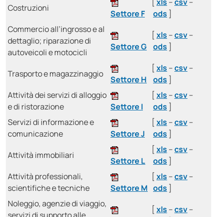
[
xls
–
csv
–
Costruzioni
Settore F
ods
]
Commercio all’ingrosso e al
[
xls
–
csv
–
dettaglio; riparazione di
Settore G
ods
]
autoveicoli e motocicli
[
xls
–
csv
–
Trasporto e magazzinaggio
Settore H
ods
]
Attività dei servizi di alloggio
[
xls
–
csv
–
e di ristorazione
Settore I
ods
]
Servizi di informazione e
[
xls
–
csv
–
comunicazione
Settore J
ods
]
[
xls
–
csv
–
Attività immobiliari
Settore L
ods
]
Attività professionali,
[
xls
–
csv
–
scientifiche e tecniche
Settore M
ods
]
Noleggio, agenzie di viaggio,
[
xls
–
csv
–
servizi di supporto alle