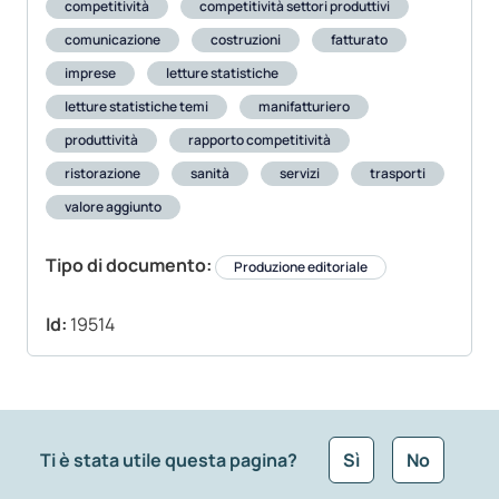
competitività
competitività settori produttivi
comunicazione
costruzioni
fatturato
imprese
letture statistiche
letture statistiche temi
manifatturiero
produttività
rapporto competitività
ristorazione
sanità
servizi
trasporti
valore aggiunto
Tipo di documento:
Produzione editoriale
Id:
19514
Ti è stata utile questa pagina?
Sì
No