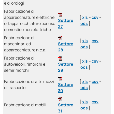
e di orologi
Fabbricazione di
apparecchiature elettriche
[
xls
–
csv
–
Settore
ed apparecchiature per uso
ods
]
27
domestico non elettriche
Fabbricazione di
[
xls
–
csv
–
macchinari ed
Settore
ods
]
apparecchiature n.c.a.
28
Fabbricazione di
[
xls
–
csv
–
autoveicoli, rimorchi e
Settore
ods
]
semirimorchi
29
Fabbricazione di altri mezzi
[
xls
–
csv
–
Settore
di trasporto
ods
]
30
[
xls
–
csv
–
Fabbricazione di mobili
Settore
ods
]
31