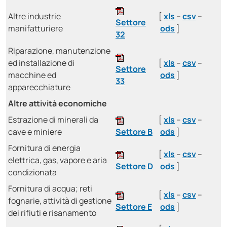
Altre industrie
[
xls
–
csv
–
Settore
manifatturiere
ods
]
32
Riparazione, manutenzione
ed installazione di
[
xls
–
csv
–
Settore
macchine ed
ods
]
33
apparecchiature
Altre attività economiche
Estrazione di minerali da
[
xls
–
csv
–
cave e miniere
Settore B
ods
]
Fornitura di energia
[
xls
–
csv
–
elettrica, gas, vapore e aria
Settore D
ods
]
condizionata
Fornitura di acqua; reti
[
xls
–
csv
–
fognarie, attività di gestione
Settore E
ods
]
dei rifiuti e risanamento