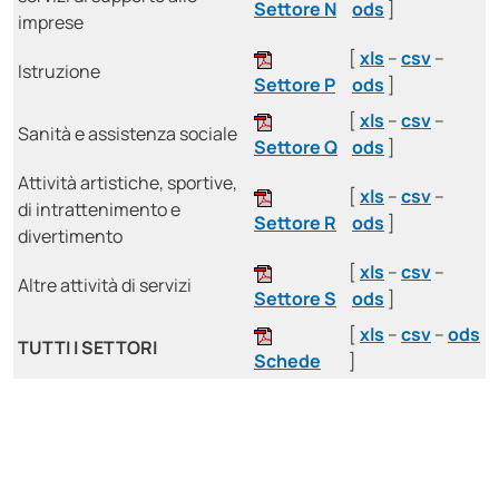
Settore N
ods
]
imprese
[
xls
–
csv
–
Istruzione
Settore P
ods
]
[
xls
–
csv
–
Sanità e assistenza sociale
Settore Q
ods
]
Attività artistiche, sportive,
[
xls
–
csv
–
di intrattenimento e
Settore R
ods
]
divertimento
[
xls
–
csv
–
Altre attività di servizi
Settore S
ods
]
[
xls
–
csv
–
ods
TUTTI I SETTORI
Schede
]