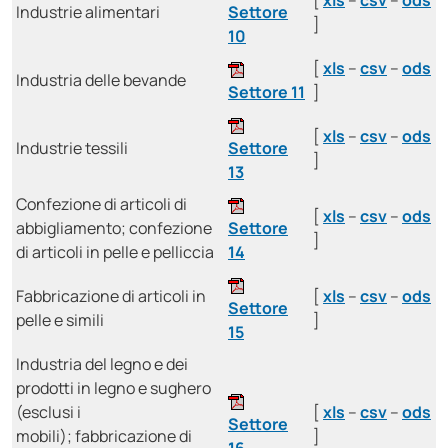
[
xls
–
csv
–
ods
Industrie alimentari
Settore
]
10
[
xls
–
csv
–
ods
Industria delle bevande
Settore 11
]
[
xls
–
csv
–
ods
Industrie tessili
Settore
]
13
Confezione di articoli di
[
xls
–
csv
–
ods
abbigliamento; confezione
Settore
]
di articoli in pelle e pelliccia
14
Fabbricazione di articoli in
[
xls
–
csv
–
ods
Settore
pelle e simili
]
15
Industria del legno e dei
prodotti in legno e sughero
(esclusi i
[
xls
–
csv
–
ods
Settore
mobili); fabbricazione di
]