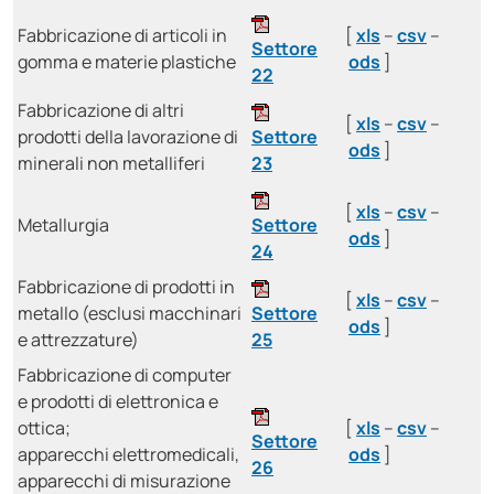
Fabbricazione di articoli in
[
xls
–
csv
–
Settore
gomma e materie plastiche
ods
]
22
Fabbricazione di altri
[
xls
–
csv
–
prodotti della lavorazione di
Settore
ods
]
minerali non metalliferi
23
[
xls
–
csv
–
Metallurgia
Settore
ods
]
24
Fabbricazione di prodotti in
[
xls
–
csv
–
metallo (esclusi macchinari
Settore
ods
]
e attrezzature)
25
Fabbricazione di computer
e prodotti di elettronica e
ottica;
[
xls
–
csv
–
Settore
apparecchi elettromedicali,
ods
]
26
apparecchi di misurazione